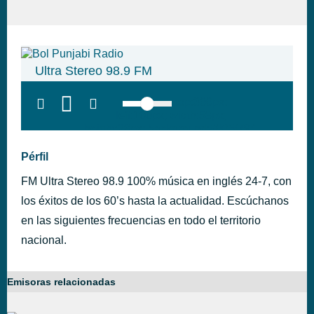
Ultra Stereo 98.9 FM
top:300px;
left:100px; width:58px;
height:28px; background:#005f79;'
class='hap-icon hap-icon-heart'>
Pérfil
FM Ultra Stereo 98.9 100% música en inglés 24-7, con
los éxitos de los 60’s hasta la actualidad. Escúchanos
en las siguientes frecuencias en todo el territorio
nacional.
Emisoras relacionadas