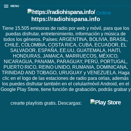
https://www.radiohispana.info/assets/images/logoRHbigtranspa
MENU
Online
https://radiohispana.info
Tiene 15.505 emisoras de radio por web y móvil, para que los
puedas disfrutar, entretenimiento, información y música de
todos los géneros. Países: ARGENTINA, BOLIVIA, BRASIL,
CHILE, COLOMBIA, COSTA RICA, CUBA, ECUADOR, EL
SALVADOR, ESPAÑA, EE.UU, GUATEMALA, HAITI,
HONDURAS, JAMAICA, MARRUECOS, MÉXICO,
NICARAGUA, PANAMA, PARAGUAY, PERÚ, PORTUGAL,
PUERTO RICO, REINO UNIDO, RUMANIA, DOMINICANA,
TRINIDAD AND TOBAGO, URUGUAY y VENEZUELA. Haga
clic en el logo de las estaciones de radio para oirlas, además
los puedes disfrutar también en el celular/móvil Android, en el
Google Play Store, tiene función de grabación, podrás grabar y
crearte playlists gratis. Descargas: