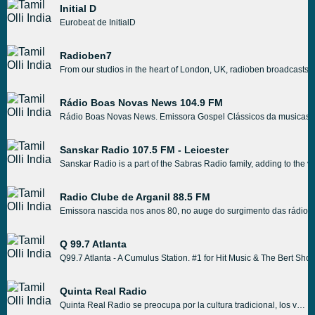
Initial D
Eurobeat de InitialD
Radioben7
From our studios in the heart of London, UK, radioben broadcasts 
Rádio Boas Novas News 104.9 FM
Rádio Boas Novas News. Emissora Gospel Clássicos da musicas 
Sanskar Radio 107.5 FM - Leicester
Sanskar Radio is a part of the Sabras Radio family, adding to the 
Radio Clube de Arganil 88.5 FM
Emissora nascida nos anos 80, no auge do surgimento das rádios pi
Q 99.7 Atlanta
Q99.7 Atlanta - A Cumulus Station. #1 for Hit Music & The Bert Show
Quinta Real Radio
Quinta Real Radio se preocupa por la cultura tradicional, los valores éticos del pueblo y la comunidad mexicanos. Quinta Real Radio respeta el estilo tradicional mexicano y los valores arquitectónicos que son destino. Con Quinta Real Radio es posible que los oyentes vislumbren la cultura mexicana.