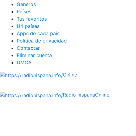
Géneros
Países
Tus favoritos
Url países
Apps de cada país
Política de privacidad
Contactar
Eliminar cuenta
DMCA
Online
Emisoras de radio por web y móvil.
Radio hispana
Online
Todas las principales estaciones de radio del mundo
hispano, portugués-brasileiro y anglosajon (ARGENTINA,
BOLIVIA, BRASIL, CHILE, COLOMBIA, COSTA RICA, CUBA,
ECUADOR, EL SALVADOR, ESPAÑA, GUATEMALA, HAITI,
HONDURAS, JAMAICA, MÉXICO, NICARAGUA, PANAMA,