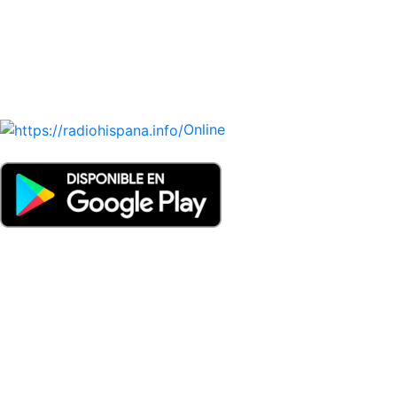
PARAGUAY, PERÚ, PORTUGAL, PUERTO RICO, REINO
UNIDO, DOMINICANA, TRINIDAD AND TOBAGO, URUGUAY
y VENEZUELA). Haga clic en el logo de las estaciones de
radio para oirlas. (Estamos trabajando incorporando más
estaciones diariamente).
Online
Nuevo: Emisoras de radio por web y móvil. Descargas: