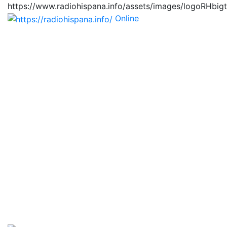
https://www.radiohispana.info/assets/images/logoRHbig
Online
https://radiohispana.i
Tiene 15.505 emisoras de radio por web y móvil, para
que los puedas disfrutar, entretenimiento, información
y música de todos los géneros. Países: ARGENTINA,
BOLIVIA, BRASIL, CHILE, COLOMBIA, COSTA RICA,
CUBA, ECUADOR, EL SALVADOR, ESPAÑA, EE.UU,
GUATEMALA, HAITI, HONDURAS, JAMAICA,
MARRUECOS, MÉXICO, NICARAGUA, PANAMA,
PARAGUAY, PERÚ, PORTUGAL, PUERTO RICO, REINO
UNIDO, RUMANIA, DOMINICANA, TRINIDAD AND
TOBAGO, URUGUAY y VENEZUELA. Haga clic en el
logo de las estaciones de radio para oirlas, además los
puedes disfrutar también en el celular/móvil Android,
en el Google Play Store, tiene función de grabación,
podrás grabar y crearte playlists gratis. Descargas: