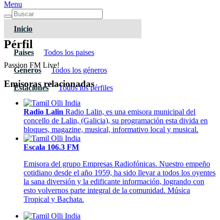
Menu
Inicio
Pérfil
Paises
Todos los paises
Passion FM Live!
Géneros
Todos los géneros
Emisoras relacionadas
Estaciones
Todos los pérfiles
Radio Lalin
Radio Lalin, es una emisora municipal del
concello de Lalin, (Galicia), su programación esta divida en
bloques, magazine, musical, informativo local y musical.
Escala 106.3 FM
Emisora del grupo Empresas Radiofónicas. Nuestro empeño
cotidiano desde el año 1959, ha sido llevar a todos los oyentes
la sana diversión y la edificante información, logrando con
esto volvernos parte integral de la comunidad. Música
Tropical y Bachata.