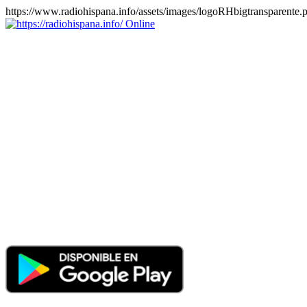
https://www.radiohispana.info/assets/images/logoRHbigtransparente.
Online
https://radiohispana.info
Tiene 15.505 emisoras de radio por web y móvil, para que los
puedas disfrutar, entretenimiento, información y música de todos los
géneros. Países: ARGENTINA, BOLIVIA, BRASIL, CHILE,
COLOMBIA, COSTA RICA, CUBA, ECUADOR, EL
SALVADOR, ESPAÑA, EE.UU, GUATEMALA, HAITI,
HONDURAS, JAMAICA, MARRUECOS, MÉXICO,
NICARAGUA, PANAMA, PARAGUAY, PERÚ, PORTUGAL,
PUERTO RICO, REINO UNIDO, RUMANIA, DOMINICANA,
TRINIDAD AND TOBAGO, URUGUAY y VENEZUELA.
Haga clic en el logo de las estaciones de radio para oirlas, además
los puedes disfrutar también en el celular/móvil Android, en el
Google Play Store, tiene función de grabación, podrás grabar y
crearte playlists gratis. Descargas: