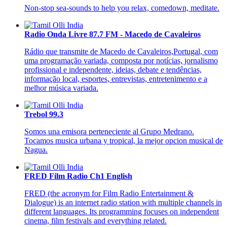
Non-stop sea-sounds to help you relax, comedown, meditate.
Radio Onda Livre 87.7 FM - Macedo de Cavaleiros
Rádio que transmite de Macedo de Cavaleiros,Portugal, com
uma programação variada, composta por notícias, jornalismo
profissional e independente, ideias, debate e tendências,
informação local, esportes, entrevistas, entretenimento e a
melhor música variada.
Trebol 99.3
Somos una emisora perteneciente al Grupo Medrano.
Tocamos musica urbana y tropical, la mejor opcion musical de
Nagua.
FRED Film Radio Ch1 English
FRED (the acronym for Film Radio Entertainment &
Dialogue) is an internet radio station with multiple channels in
different languages. Its programming focuses on independent
cinema, film festivals and everything related.