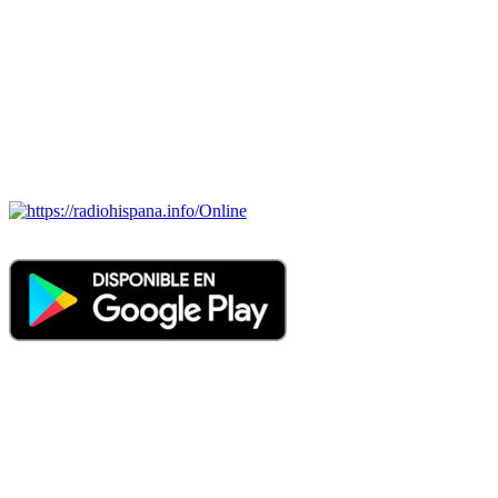
portugués-brasileiro y anglosajon (ARGENTINA, BOLIVIA,
BRASIL, CHILE, COLOMBIA, COSTA RICA, CUBA,
ECUADOR, EL SALVADOR, ESPAÑA, GUATEMALA,
HAITI, HONDURAS, JAMAICA, MÉXICO, NICARAGUA,
PANAMA, PARAGUAY, PERÚ, PORTUGAL, PUERTO RICO,
REINO UNIDO, DOMINICANA, TRINIDAD AND TOBAGO,
URUGUAY y VENEZUELA). Haga clic en el logo de las
estaciones de radio para oirlas. (Estamos trabajando incorporando
más estaciones diariamente).
Online
Nuevo: Emisoras de radio por web y móvil. Descargas: