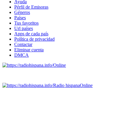
Ayuda
Pérfil de Emisoras
Géneros
Países
Tus favoritos
Url países
Apps de cada país
Política de privacidad
Contactar
Eliminar cuenta
DMCA
Online
Emisoras de radio por web y móvil.
Radio hispana
Online
Todas las principales estaciones de radio del mundo hispano,
portugués-brasileiro y anglosajon (ARGENTINA, BOLIVIA,
BRASIL, CHILE, COLOMBIA, COSTA RICA, CUBA,
ECUADOR, EL SALVADOR, ESPAÑA, GUATEMALA,
HAITI, HONDURAS, JAMAICA, MÉXICO, NICARAGUA,
PANAMA, PARAGUAY, PERÚ, PORTUGAL, PUERTO RICO,
REINO UNIDO, DOMINICANA, TRINIDAD AND TOBAGO,
URUGUAY y VENEZUELA). Haga clic en el logo de las