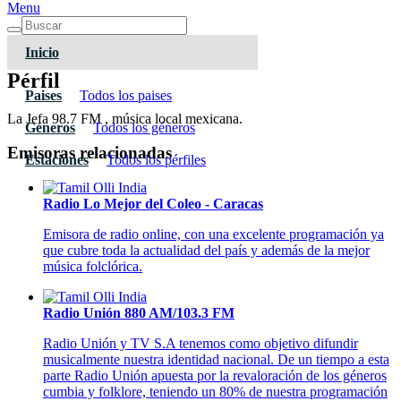
Menu
Inicio
Pérfil
Paises
Todos los paises
La Jefa 98.7 FM , música local mexicana.
Géneros
Todos los géneros
Emisoras relacionadas
Estaciones
Todos los pérfiles
Radio Lo Mejor del Coleo - Caracas
Emisora de radio online, con una excelente programación ya
que cubre toda la actualidad del país y además de la mejor
música folclórica.
Radio Unión 880 AM/103.3 FM
Radio Unión y TV S.A tenemos como objetivo difundir
musicalmente nuestra identidad nacional. De un tiempo a esta
parte Radio Unión apuesta por la revaloración de los géneros
cumbia y folklore, teniendo un 80% de nuestra programación