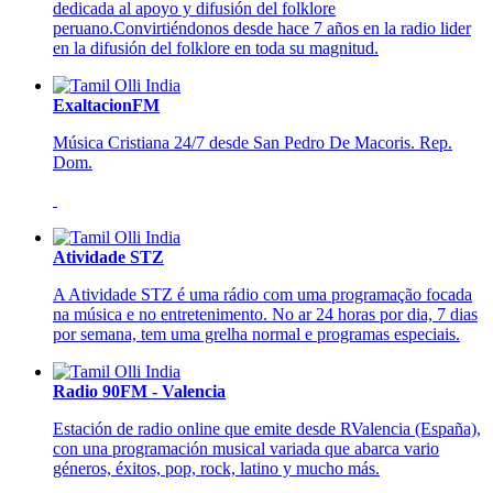
dedicada al apoyo y difusión del folklore
peruano.Convirtiéndonos desde hace 7 años en la radio lider
en la difusión del folklore en toda su magnitud.
ExaltacionFM
Música Cristiana 24/7 desde San Pedro De Macoris. Rep.
Dom.
Atividade STZ
A Atividade STZ é uma rádio com uma programação focada
na música e no entretenimento. No ar 24 horas por dia, 7 dias
por semana, tem uma grelha normal e programas especiais.
Radio 90FM - Valencia
Estación de radio online que emite desde RValencia (España),
con una programación musical variada que abarca vario
géneros, éxitos, pop, rock, latino y mucho más.