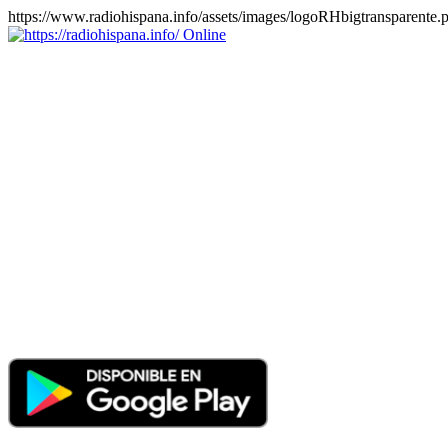
https://www.radiohispana.info/assets/images/logoRHbigtransparente.
Online
https://radiohispana.info
Tiene 15.505 emisoras de radio por web y móvil, para que los
puedas disfrutar, entretenimiento, información y música de todos los
géneros. Países: ARGENTINA, BOLIVIA, BRASIL, CHILE,
COLOMBIA, COSTA RICA, CUBA, ECUADOR, EL
SALVADOR, ESPAÑA, EE.UU, GUATEMALA, HAITI,
HONDURAS, JAMAICA, MARRUECOS, MÉXICO,
NICARAGUA, PANAMA, PARAGUAY, PERÚ, PORTUGAL,
PUERTO RICO, REINO UNIDO, RUMANIA, DOMINICANA,
TRINIDAD AND TOBAGO, URUGUAY y VENEZUELA.
Haga clic en el logo de las estaciones de radio para oirlas, además
los puedes disfrutar también en el celular/móvil Android, en el
Google Play Store, tiene función de grabación, podrás grabar y
crearte playlists gratis. Descargas: