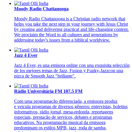
Moody Radio Chattanooga
Moody Radio Chattanooga is a Christian radio network that
helps you take the next step in your journey with Jesus Christ
by creating and delivering practical and life-changing content.
We proclaim the Word to all cultures and generations by
addressing today's issues from a biblical worldview.
Jazz 4 Ever
Jazz 4 Ever, es una emisora online con una exquisita selección
de los mejores temas de Jazz, Fusion y Funky-Jazzcon una
pizca de Smooth Jazz "brillante".
Rádio Universitária FM 107.5 FM
Com uma programação diferenciada, a emissora produz
e veicula programas de diversos gêneros: entrevistas, boletins
informativos, rádio jornal, mesa-redonda, reportagens
especiais, prestação de serviços, debates e programas
educativos. Na programação musical da emissora
predominam os estilos MPB, jazz, roda de samba,