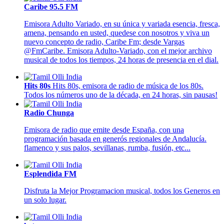
Caribe 95.5 FM
Emisora Adulto Variado, en su única y variada esencia, fresca,
amena, pensando en usted, quedese con nosotros y viva un
nuevo concepto de radio, Caribe Fm; desde Vargas
@FmCaribe. Emisora Adulto-Variado, con el mejor archivo
musical de todos los tiempos, 24 horas de presencia en el dial.
Hits 80s
Hits 80s, emisora de radio de música de los 80s.
Todos los números uno de la década, en 24 horas, sin pausas!
Radio Chunga
Emisora de radio que emite desde España, con una
programación basada en generós regionales de Andalucía.
flamenco y sus palos, sevillanas, rumba, fusión, etc...
Esplendida FM
Disfruta la Mejor Programacion musical, todos los Generos en
un solo lugar.