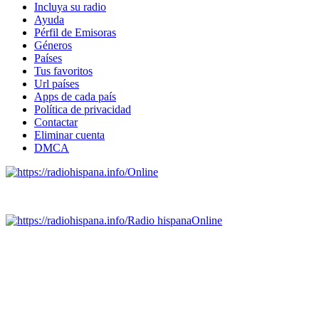
Incluya su radio
Ayuda
Pérfil de Emisoras
Géneros
Países
Tus favoritos
Url países
Apps de cada país
Política de privacidad
Contactar
Eliminar cuenta
DMCA
Online
Emisoras de radio por web y móvil.
Radio hispana
Online
Todas las principales estaciones de radio del mundo hispano,
portugués-brasileiro y anglosajon (ARGENTINA, BOLIVIA,
BRASIL, CHILE, COLOMBIA, COSTA RICA, CUBA,
ECUADOR, EL SALVADOR, ESPAÑA, GUATEMALA,
HAITI, HONDURAS, JAMAICA, MÉXICO, NICARAGUA,
PANAMA, PARAGUAY, PERÚ, PORTUGAL, PUERTO RICO,