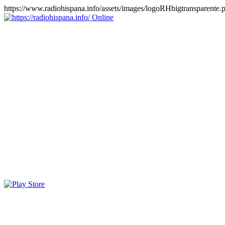
https://www.radiohispana.info/assets/images/logoRHbigtransparente.
Online
https://radiohispana.info
Tiene 15.505 emisoras de radio por web y móvil, para que los
puedas disfrutar, entretenimiento, información y música de todos los
géneros. Países: ARGENTINA, BOLIVIA, BRASIL, CHILE,
COLOMBIA, COSTA RICA, CUBA, ECUADOR, EL
SALVADOR, ESPAÑA, EE.UU, GUATEMALA, HAITI,
HONDURAS, JAMAICA, MARRUECOS, MÉXICO,
NICARAGUA, PANAMA, PARAGUAY, PERÚ, PORTUGAL,
PUERTO RICO, REINO UNIDO, RUMANIA, DOMINICANA,
TRINIDAD AND TOBAGO, URUGUAY y VENEZUELA.
Haga clic en el logo de las estaciones de radio para oirlas, además
los puedes disfrutar también en el celular/móvil Android, en el
Google Play Store, tiene función de grabación, podrás grabar y
crearte playlists gratis. Descargas: