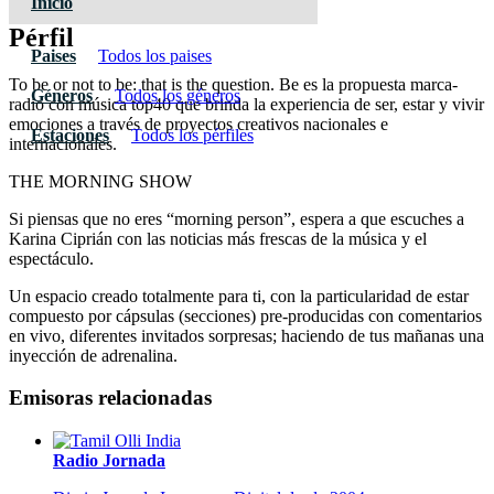
Inicio
Pérfil
Paises
Todos los paises
To be or not to be: that is the question. Be es la propuesta marca-
Géneros
Todos los géneros
radio con música top40 que brinda la experiencia de ser, estar y vivir
emociones a través de proyectos creativos nacionales e
Estaciones
Todos los pérfiles
internacionales.
THE MORNING SHOW
Si piensas que no eres “morning person”, espera a que escuches a
Karina Ciprián con las noticias más frescas de la música y el
espectáculo.
Un espacio creado totalmente para ti, con la particularidad de estar
compuesto por cápsulas (secciones) pre-producidas con comentarios
en vivo, diferentes invitados sorpresas; haciendo de tus mañanas una
inyección de adrenalina.
Emisoras relacionadas
Radio Jornada