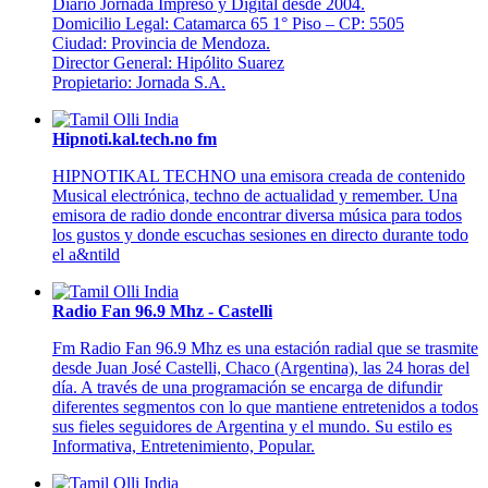
Diario Jornada Impreso y Digital desde 2004.
Domicilio Legal: Catamarca 65 1° Piso – CP: 5505
Ciudad: Provincia de Mendoza.
Director General: Hipólito Suarez
Propietario: Jornada S.A.
Hipnoti.kal.tech.no fm
HIPNOTIKAL TECHNO una emisora creada de contenido
Musical electrónica, techno de actualidad y remember. Una
emisora de radio donde encontrar diversa música para todos
los gustos y donde escuchas sesiones en directo durante todo
el a&ntild
Radio Fan 96.9 Mhz - Castelli
Fm Radio Fan 96.9 Mhz es una estación radial que se trasmite
desde Juan José Castelli, Chaco (Argentina), las 24 horas del
día. A través de una programación se encarga de difundir
diferentes segmentos con lo que mantiene entretenidos a todos
sus fieles seguidores de Argentina y el mundo. Su estilo es
Informativa, Entretenimiento, Popular.