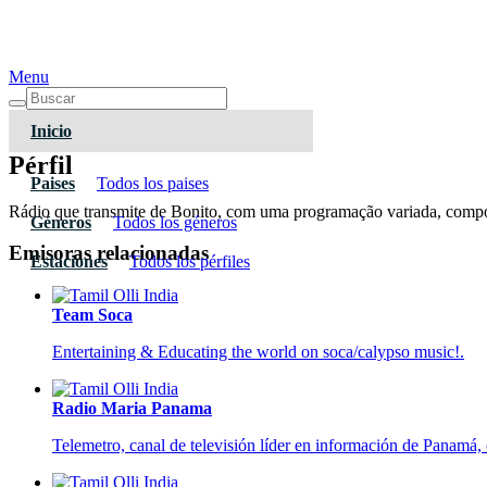
Menu
Inicio
Pérfil
Paises
Todos los paises
Rádio que transmite de Bonito, com uma programação variada, composta
Géneros
Todos los géneros
Emisoras relacionadas
Estaciones
Todos los pérfiles
Team Soca
Entertaining & Educating the world on soca/calypso music!.
Radio Maria Panama
Telemetro, canal de televisión líder en información de Panamá, 