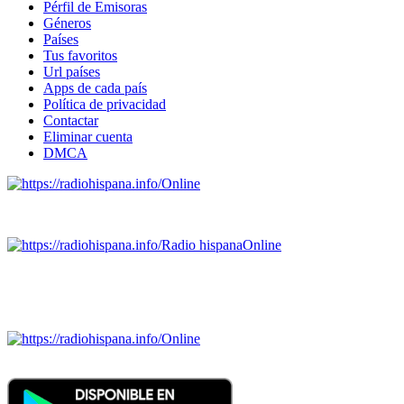
Pérfil de Emisoras
Géneros
Países
Tus favoritos
Url países
Apps de cada país
Política de privacidad
Contactar
Eliminar cuenta
DMCA
Online
Emisoras de radio por web y móvil.
Radio hispana
Online
Todas las principales estaciones de radio del mundo hispano
SALVADOR, ESPAÑA, GUATEMALA, HAITI, HONDURAS, J
DOMINICANA, TRINIDAD AND TOBAGO, URUGUAY y VENEZUELA). Haga 
Online
Nuevo: Emisoras de radio por web y móvil. Descargas: