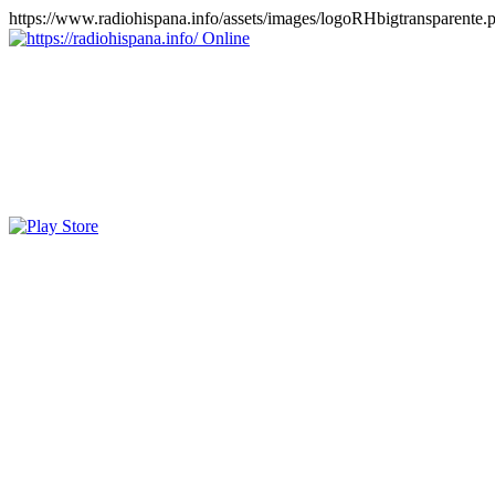
https://www.radiohispana.info/assets/images/logoRHbigtransparente.
Online
https://radiohispana.info
Tiene 15.505 emisoras de radio por web y móvil, para que los pu
COSTA RICA, CUBA, ECUADOR, EL SALVADOR, ESPAÑA,
PERÚ, PORTUGAL, PUERTO RICO, REINO UNIDO, RUMANIA, DO
oirlas, además los puedes disfrutar también en el celular/móvil Android