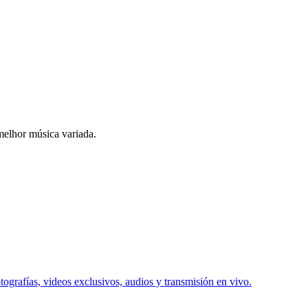
melhor música variada.
tografías, videos exclusivos, audios y transmisión en vivo.