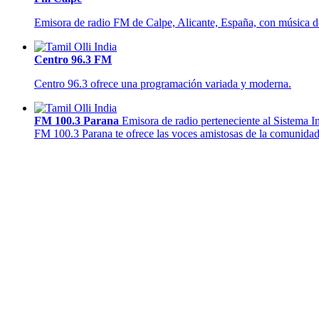
Emisora de radio FM de Calpe, Alicante, España, con música de
Centro 96.3 FM
Centro 96.3 ofrece una programación variada y moderna.
FM 100.3 Parana
Emisora de radio perteneciente al Sistema I
FM 100.3 Parana te ofrece las voces amistosas de la comunida