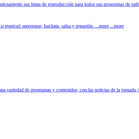
dosamente sus listas de reproducción para todos sus programas de radi
a tropical
: merengue, bachata, salsa y reguetón. ...more ...more
 variedad de programas y contenidos, con las noticias de la jornada, t