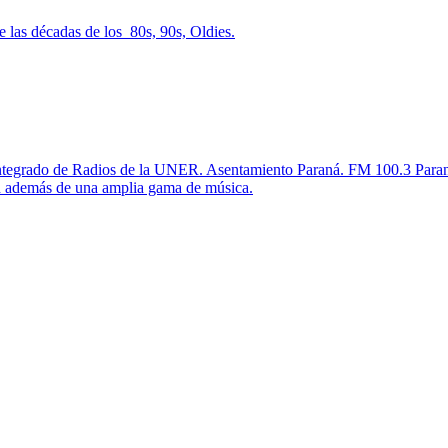
 las décadas de los 80s, 90s, Oldies.
ntegrado de Radios de la UNER. Asentamiento Paraná. FM 100.3 Parana tr
d además de una amplia gama de música.