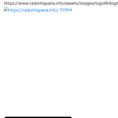
https://www.radiohispana.info/assets/images/logoRHbig
Online
https://radiohispana.i
Tiene 15.505 emisoras de radio por web y móvil, para
que los puedas disfrutar, entretenimiento, información
y música de todos los géneros. Países: ARGENTINA,
BOLIVIA, BRASIL, CHILE, COLOMBIA, COSTA RICA,
CUBA, ECUADOR, EL SALVADOR, ESPAÑA, EE.UU,
GUATEMALA, HAITI, HONDURAS, JAMAICA,
MARRUECOS, MÉXICO, NICARAGUA, PANAMA,
PARAGUAY, PERÚ, PORTUGAL, PUERTO RICO, REINO
UNIDO, RUMANIA, DOMINICANA, TRINIDAD AND
TOBAGO, URUGUAY y VENEZUELA. Haga clic en el
logo de las estaciones de radio para oirlas, además los
puedes disfrutar también en el celular/móvil Android,
en el Google Play Store, tiene función de grabación,
podrás grabar y crearte playlists gratis. Descargas: