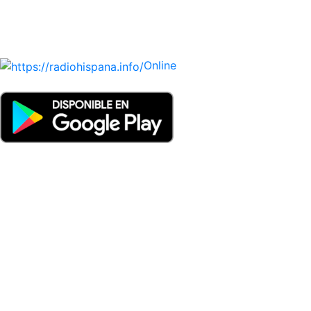
y VENEZUELA). Haga clic en el logo de las estaciones de
radio para oirlas. (Estamos trabajando incorporando más
estaciones diariamente).
Online
Nuevo: Emisoras de radio por web y móvil. Descargas: