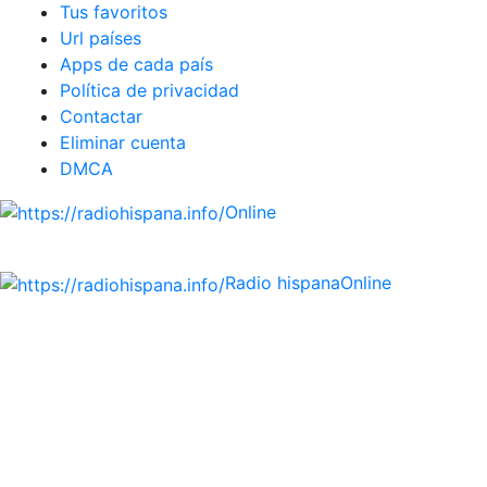
Tus favoritos
Url países
Apps de cada país
Política de privacidad
Contactar
Eliminar cuenta
DMCA
Online
Emisoras de radio por web y móvil.
Radio hispana
Online
Todas las principales estaciones de radio del mundo
hispano, portugués-brasileiro y anglosajon (ARGENTINA,
BOLIVIA, BRASIL, CHILE, COLOMBIA, COSTA RICA, CUBA,
ECUADOR, EL SALVADOR, ESPAÑA, GUATEMALA, HAITI,
HONDURAS, JAMAICA, MÉXICO, NICARAGUA, PANAMA,
PARAGUAY, PERÚ, PORTUGAL, PUERTO RICO, REINO
UNIDO, DOMINICANA, TRINIDAD AND TOBAGO, URUGUAY