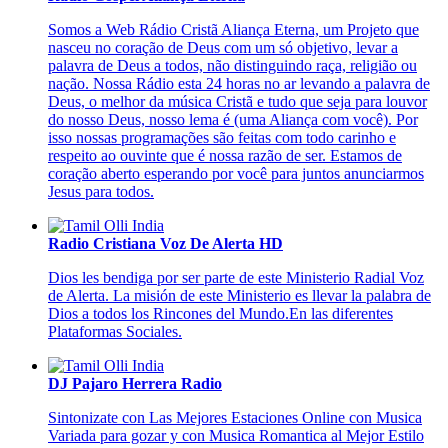
Somos a Web Rádio Cristã Aliança Eterna, um Projeto que
nasceu no coração de Deus com um só objetivo, levar a
palavra de Deus a todos, não distinguindo raça, religião ou
nação. Nossa Rádio esta 24 horas no ar levando a palavra de
Deus, o melhor da música Cristã e tudo que seja para louvor
do nosso Deus, nosso lema é (uma Aliança com você). Por
isso nossas programações são feitas com todo carinho e
respeito ao ouvinte que é nossa razão de ser. Estamos de
coração aberto esperando por você para juntos anunciarmos
Jesus para todos.
Radio Cristiana Voz De Alerta HD
Dios les bendiga por ser parte de este Ministerio Radial Voz
de Alerta. La misión de este Ministerio es llevar la palabra de
Dios a todos los Rincones del Mundo.En las diferentes
Plataformas Sociales.
DJ Pajaro Herrera Radio
Sintonizate con Las Mejores Estaciones Online con Musica
Variada para gozar y con Musica Romantica al Mejor Estilo