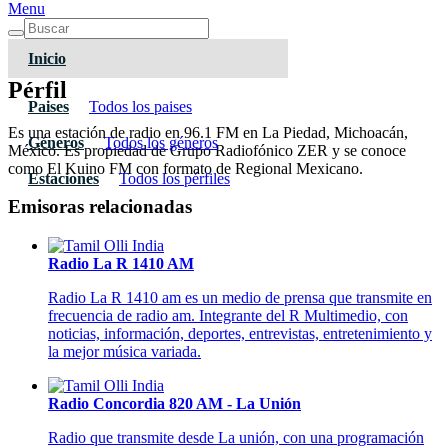
Menu
Inicio
Pérfil
Paises
Todos los paises
Es una estación de radio en 96.1 FM en La Piedad, Michoacán,
Géneros
Todos los géneros
México. Es propiedad de Grupo Radiofónico ZER y se conoce
como El Kuino FM con formato de Regional Mexicano.
Estaciones
Todos los pérfiles
Emisoras relacionadas
Radio La R 1410 AM
Radio La R 1410 am es un medio de prensa que transmite en
frecuencia de radio am. Integrante del R Multimedio, con
noticias, información, deportes, entrevistas, entretenimiento y
la mejor música variada.
Radio Concordia 820 AM - La Unión
Radio que transmite desde La unión, con una programación