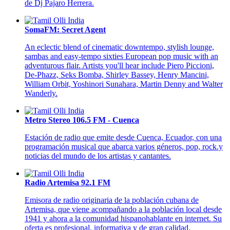
de Dj Pajaro Herrera.
SomaFM: Secret Agent
An eclectic blend of cinematic downtempo, stylish lounge,
sambas and easy-tempo sixties European pop music with an
adventurous flair. Artists you'll hear include Piero Piccioni,
De-Phazz, Seks Bomba, Shirley Bassey, Henry Mancini,
William Orbit, Yoshinori Sunahara, Martin Denny and Walter
Wanderly.
Metro Stereo 106.5 FM - Cuenca
Estación de radio que emite desde Cuenca, Ecuador, con una
programación musical que abarca varios géneros, pop, rock.y
noticias del mundo de los artistas y cantantes.
Radio Artemisa 92.1 FM
Emisora de radio originaria de la población cubana de
Artemisa, que viene acompañando a la población local desde
1941 y ahora a la comunidad hispanohablante en internet. Su
oferta es profesional, informativa y de gran calidad.