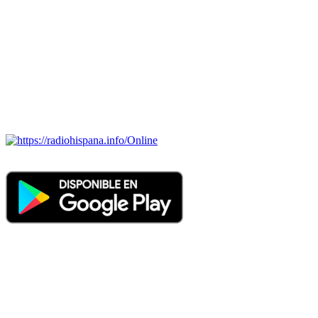
Todas las principales estaciones de radio del mundo hispano,
portugués-brasileiro y anglosajon (ARGENTINA, BOLIVIA,
BRASIL, CHILE, COLOMBIA, COSTA RICA, CUBA,
ECUADOR, EL SALVADOR, ESPAÑA, GUATEMALA,
HAITI, HONDURAS, JAMAICA, MÉXICO, NICARAGUA,
PANAMA, PARAGUAY, PERÚ, PORTUGAL, PUERTO RICO,
REINO UNIDO, DOMINICANA, TRINIDAD AND TOBAGO,
URUGUAY y VENEZUELA). Haga clic en el logo de las
estaciones de radio para oirlas. (Estamos trabajando incorporando
más estaciones diariamente).
Online
Nuevo: Emisoras de radio por web y móvil. Descargas: