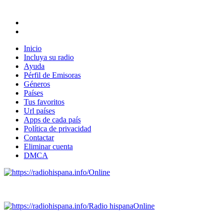
Inicio
Incluya su radio
Ayuda
Pérfil de Emisoras
Géneros
Países
Tus favoritos
Url países
Apps de cada país
Política de privacidad
Contactar
Eliminar cuenta
DMCA
Online
Emisoras de radio por web y móvil.
Radio hispana
Online