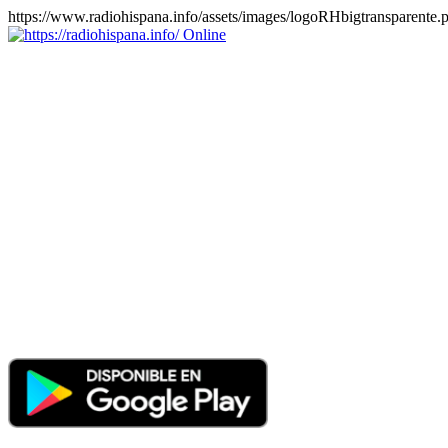
https://www.radiohispana.info/assets/images/logoRHbigtransparente.
Online
https://radiohispana.info
Tiene 15.505 emisoras de radio por web y móvil, para que los
puedas disfrutar, entretenimiento, información y música de todos los
géneros. Países: ARGENTINA, BOLIVIA, BRASIL, CHILE,
COLOMBIA, COSTA RICA, CUBA, ECUADOR, EL
SALVADOR, ESPAÑA, EE.UU, GUATEMALA, HAITI,
HONDURAS, JAMAICA, MARRUECOS, MÉXICO,
NICARAGUA, PANAMA, PARAGUAY, PERÚ, PORTUGAL,
PUERTO RICO, REINO UNIDO, RUMANIA, DOMINICANA,
TRINIDAD AND TOBAGO, URUGUAY y VENEZUELA.
Haga clic en el logo de las estaciones de radio para oirlas, además
los puedes disfrutar también en el celular/móvil Android, en el
Google Play Store, tiene función de grabación, podrás grabar y
crearte playlists gratis. Descargas: