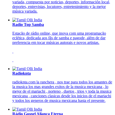
variada, compuesta por noticias, deportes, información local,
deportes, entrevistas, locutores, entretenimiento y la mejor
música variada.
Radio Top Samba
Estação de rádio online, que inova com uma programação
eclética, dedicada aos fãs de samba e pagode, além de dar
preferencia em tocar músicas autorais e novos artistas.
Radioknta
radioknta.com la ranchera , nos trae para todos los amantes de
la musica los mas grandes exitos de la musica mexicana , lo
mejor de el mariachi , norteno , duetos , trios y toda la musica
mexicana , canciones clasicas desde los inicios de el mariachi
y todos los generos de musica mexicana hasta el presente.
Rádio Gospel Aliança Eterna