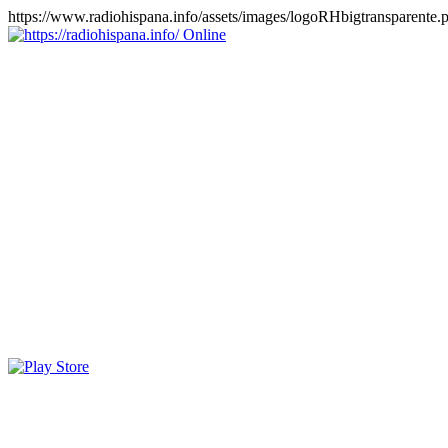
https://www.radiohispana.info/assets/images/logoRHbigtransparente.
Online
https://radiohispana.info
Tiene 15.505 emisoras de radio por web y móvil, para que los
puedas disfrutar, entretenimiento, información y música de todos los
géneros. Países: ARGENTINA, BOLIVIA, BRASIL, CHILE,
COLOMBIA, COSTA RICA, CUBA, ECUADOR, EL
SALVADOR, ESPAÑA, EE.UU, GUATEMALA, HAITI,
HONDURAS, JAMAICA, MARRUECOS, MÉXICO,
NICARAGUA, PANAMA, PARAGUAY, PERÚ, PORTUGAL,
PUERTO RICO, REINO UNIDO, RUMANIA, DOMINICANA,
TRINIDAD AND TOBAGO, URUGUAY y VENEZUELA.
Haga clic en el logo de las estaciones de radio para oirlas, además
los puedes disfrutar también en el celular/móvil Android, en el
Google Play Store, tiene función de grabación, podrás grabar y
crearte playlists gratis. Descargas: