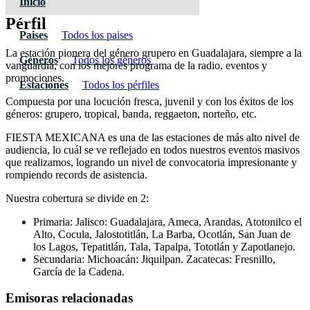
Inicio
Pérfil
Paises
Todos los paises
La estación pionera del género grupero en Guadalajara, siempre a la
Géneros
Todos los géneros
vanguardia, con los mejores programa de la radio, eventos y
promociones.
Estaciones
Todos los pérfiles
Compuesta por una locución fresca, juvenil y con los éxitos de los
géneros: grupero, tropical, banda, reggaeton, norteño, etc.
FIESTA MEXICANA es una de las estaciones de más alto nivel de
audiencia, lo cuál se ve reflejado en todos nuestros eventos masivos
que realizamos, logrando un nivel de convocatoria impresionante y
rompiendo records de asistencia.
Nuestra cobertura se divide en 2:
Primaria: Jalisco: Guadalajara, Ameca, Arandas, Atotonilco el
Alto, Cocula, Jalostotitlán, La Barba, Ocotlán, San Juan de
los Lagos, Tepatitlán, Tala, Tapalpa, Tototlán y Zapotlanejo.
Secundaria: Michoacán: Jiquilpan. Zacatecas: Fresnillo,
García de la Cadena.
Emisoras relacionadas