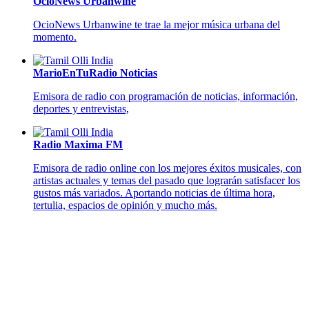
OcioNews Urbanwine
OcioNews Urbanwine te trae la mejor música urbana del
momento.
MarioEnTuRadio Noticias
Emisora de radio con programación de noticias, información,
deportes y entrevistas,
Radio Maxima FM
Emisora de radio online con los mejores éxitos musicales, con
artistas actuales y temas del pasado que lograrán satisfacer los
gustos más variados. Aportando noticias de última hora,
tertulia, espacios de opinión y mucho más.