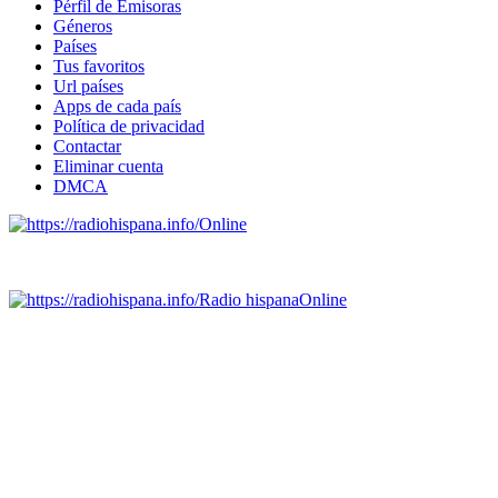
Pérfil de Emisoras
Géneros
Países
Tus favoritos
Url países
Apps de cada país
Política de privacidad
Contactar
Eliminar cuenta
DMCA
Online
Emisoras de radio por web y móvil.
Radio hispana
Online
Todas las principales estaciones de radio del mundo hispano,
portugués-brasileiro y anglosajon (ARGENTINA, BOLIVIA,
BRASIL, CHILE, COLOMBIA, COSTA RICA, CUBA,
ECUADOR, EL SALVADOR, ESPAÑA, GUATEMALA,
HAITI, HONDURAS, JAMAICA, MÉXICO, NICARAGUA,
PANAMA, PARAGUAY, PERÚ, PORTUGAL, PUERTO RICO,
REINO UNIDO, DOMINICANA, TRINIDAD AND TOBAGO,
URUGUAY y VENEZUELA). Haga clic en el logo de las
estaciones de radio para oirlas. (Estamos trabajando incorporando