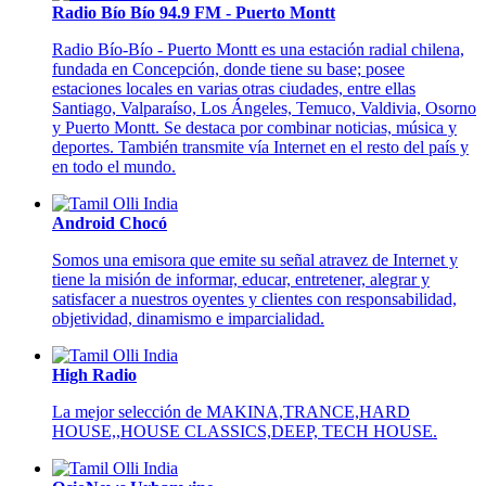
Radio Bío Bío 94.9 FM - Puerto Montt
Radio Bío-Bío - Puerto Montt es una estación radial chilena,
fundada en Concepción, donde tiene su base; posee
estaciones locales en varias otras ciudades, entre ellas
Santiago, Valparaíso, Los Ángeles, Temuco, Valdivia, Osorno
y Puerto Montt. Se destaca por combinar noticias, música y
deportes. También transmite vía Internet en el resto del país y
en todo el mundo.
Android Chocó
Somos una emisora que emite su señal atravez de Internet y
tiene la misión de informar, educar, entretener, alegrar y
satisfacer a nuestros oyentes y clientes con responsabilidad,
objetividad, dinamismo e imparcialidad.
High Radio
La mejor selección de MAKINA,TRANCE,HARD
HOUSE,,HOUSE CLASSICS,DEEP, TECH HOUSE.