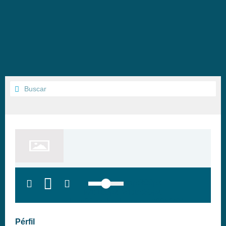
top:300px;
left:100px; width:58px;
height:28px; background:#005f79;'
class='hap-icon hap-icon-heart'>
Pérfil