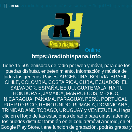
https://www.radiohispana.info/assets/images/logoRHbigtranspa
MENU
Online
https://radiohispana.info
Tiene 15.505 emisoras de radio por web y móvil, para que los
puedas disfrutar, entretenimiento, información y música de
todos los géneros. Países: ARGENTINA, BOLIVIA, BRASIL,
CHILE, COLOMBIA, COSTA RICA, CUBA, ECUADOR, EL
SALVADOR, ESPAÑA, EE.UU, GUATEMALA, HAITI,
HONDURAS, JAMAICA, MARRUECOS, MÉXICO,
NICARAGUA, PANAMA, PARAGUAY, PERÚ, PORTUGAL,
PUERTO RICO, REINO UNIDO, RUMANIA, DOMINICANA,
TRINIDAD AND TOBAGO, URUGUAY y VENEZUELA. Haga
clic en el logo de las estaciones de radio para oirlas, además
los puedes disfrutar también en el celular/móvil Android, en el
Google Play Store, tiene función de grabación, podrás grabar y