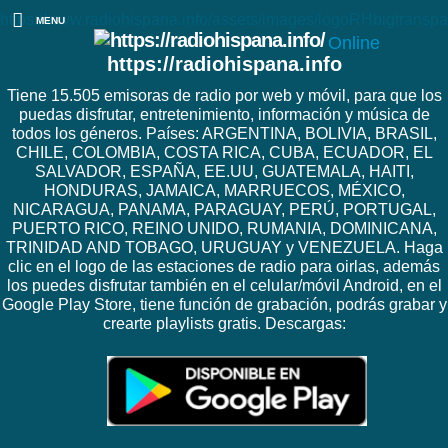
https://www.radiohispana.info/assets/images/logoRHbigtranspa
MENU
Online
https://radiohispana.info
Tiene 15.505 emisoras de radio por web y móvil, para que los
puedas disfrutar, entretenimiento, información y música de
todos los géneros. Países: ARGENTINA, BOLIVIA, BRASIL,
CHILE, COLOMBIA, COSTA RICA, CUBA, ECUADOR, EL
SALVADOR, ESPAÑA, EE.UU, GUATEMALA, HAITI,
HONDURAS, JAMAICA, MARRUECOS, MÉXICO,
NICARAGUA, PANAMA, PARAGUAY, PERÚ, PORTUGAL,
PUERTO RICO, REINO UNIDO, RUMANIA, DOMINICANA,
TRINIDAD AND TOBAGO, URUGUAY y VENEZUELA. Haga
clic en el logo de las estaciones de radio para oirlas, además
los puedes disfrutar también en el celular/móvil Android, en el
Google Play Store, tiene función de grabación, podrás grabar y
crearte playlists gratis. Descargas: