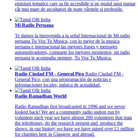
emisiuni tematice care sa fie accesibile si pe gustul unui numar
cât mai mare de ascultatori de toate vârstele si profesiile.
Mi Radio Peruana
Te damos la bienvenida a la señal Internacional de Mi radio
peruana Tu Voz Tu Musica, con lo mejor de la musica
peruana e internacional,las mejores frases y mensajes
automotivadores, comparte los mejores momentos, mi radio
peruana te acompaña siempre, Tu Voz Tu Musica.
Radio Ciudad FM - General Pico
Radio Ciudad FM -
General Pico, con una programación de noticias e
informaciones locales, música de actualidad.
Radio Ramadhan World
Radio Ramadhan first broadcasted in 1996 and we never
looked back! We are a community radio station run by
volunteer each year we have almost 200 volunteers that man
the telephones, do the research present and produce the
shows. in our history we have we have raised over £1 million
for charities here in Glasgow and abroad.