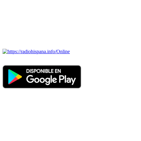
BRASIL, CHILE, COLOMBIA, COSTA RICA, CUBA,
ECUADOR, EL SALVADOR, ESPAÑA, GUATEMALA,
HAITI, HONDURAS, JAMAICA, MÉXICO, NICARAGUA,
PANAMA, PARAGUAY, PERÚ, PORTUGAL, PUERTO RICO,
REINO UNIDO, DOMINICANA, TRINIDAD AND TOBAGO,
URUGUAY y VENEZUELA). Haga clic en el logo de las
estaciones de radio para oirlas. (Estamos trabajando incorporando
más estaciones diariamente).
Online
Nuevo: Emisoras de radio por web y móvil. Descargas: