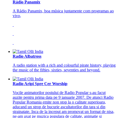
Rádio Panamix
A Rádio Panamix, boa música juntamente com programas ao
vivo,
Radio Albatross
A radio station with a rich and colourful pirate history, playing
the music of the fifties, sixties, seventies and beyond.
Radio Aripi Spre Cer Worship
Vocile animatorilor postului de Radio Popular s-au facut
auzite pentru prima data pe 9 ianuarie 2007. De atunci Radio
Popular Romania emite non stop la o calitate superioara,
aducand un strop de bucurie ascultatorilor din tara si din
strainatate. Inca de la inceput am promovat un format de nisa,
ne-am axat pe muzica populara de calitate, animatie si