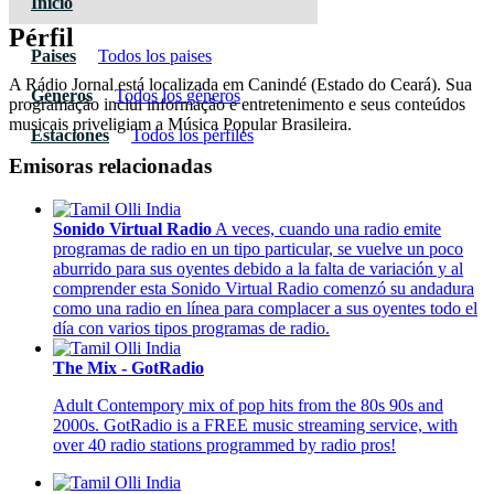
Inicio
Pérfil
Paises
Todos los paises
A Rádio Jornal está localizada em Canindé (Estado do Ceará). Sua
Géneros
Todos los géneros
programação inclui informação e entretenimento e seus conteúdos
musicais priveligiam a Música Popular Brasileira.
Estaciones
Todos los pérfiles
Emisoras relacionadas
Sonido Virtual Radio
A veces, cuando una radio emite
programas de radio en un tipo particular, se vuelve un poco
aburrido para sus oyentes debido a la falta de variación y al
comprender esta Sonido Virtual Radio comenzó su andadura
como una radio en línea para complacer a sus oyentes todo el
día con varios tipos programas de radio.
The Mix - GotRadio
Adult Contempory mix of pop hits from the 80s 90s and
2000s. GotRadio is a FREE music streaming service, with
over 40 radio stations programmed by radio pros!