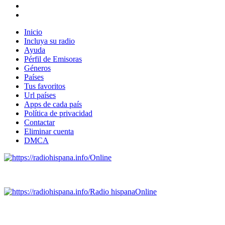
Inicio
Incluya su radio
Ayuda
Pérfil de Emisoras
Géneros
Países
Tus favoritos
Url países
Apps de cada país
Política de privacidad
Contactar
Eliminar cuenta
DMCA
Online
Emisoras de radio por web y móvil.
Radio hispana
Online
Todas las principales estaciones de radio del mundo hispano,
portugués-brasileiro y anglosajon (ARGENTINA, BOLIVIA,