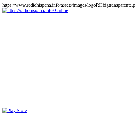
https://www.radiohispana.info/assets/images/logoRHbigtransparente.
Online
https://radiohispana.info
Tiene 15.505 emisoras de radio por web y móvil, para que los
puedas disfrutar, entretenimiento, información y música de todos los
géneros. Países: ARGENTINA, BOLIVIA, BRASIL, CHILE,
COLOMBIA, COSTA RICA, CUBA, ECUADOR, EL
SALVADOR, ESPAÑA, EE.UU, GUATEMALA, HAITI,
HONDURAS, JAMAICA, MARRUECOS, MÉXICO,
NICARAGUA, PANAMA, PARAGUAY, PERÚ, PORTUGAL,
PUERTO RICO, REINO UNIDO, RUMANIA, DOMINICANA,
TRINIDAD AND TOBAGO, URUGUAY y VENEZUELA.
Haga clic en el logo de las estaciones de radio para oirlas, además
los puedes disfrutar también en el celular/móvil Android, en el
Google Play Store, tiene función de grabación, podrás grabar y
crearte playlists gratis. Descargas: