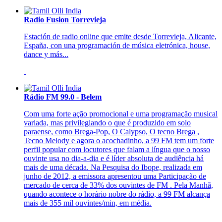
Radio Fusion Torrevieja
Estación de radio online que emite desde Torrevieja, Alicante,
España, con una programación de música eletrónica, house,
dance y más...
Rádio FM 99.0 - Belem
Com uma forte ação promocional e uma programação musical
variada, mas privilegiando o que é produzido em solo
paraense, como Brega-Pop, O Calypso, O tecno Brega ,
Tecno Melody e agora o acochadinho, a 99 FM tem um forte
perfil popular com locutores que falam a língua que o nosso
ouvinte usa no dia-a-dia e é líder absoluta de audiência há
mais de uma década. Na Pesquisa do Ibope, realizada em
junho de 2012, a emissora apresentou uma Participação de
mercado de cerca de 33% dos ouvintes de FM . Pela Manhã,
quando acontece o horário nobre do rádio, a 99 FM alcança
mais de 355 mil ouvintes/min, em média.