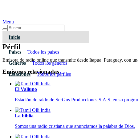
Menu
Inicio
Pérfil
Paises
Todos los paises
Emisora de radio online que transmite desde Itapua, Paraguay, con una
Géneros
Todos los géneros
Emisoras relacionadas
Estaciones
Todos los pérfiles
El Valluno
Estación de raido de SerGus Producciones S.A.S. en su programa
La biblia
Somos una radio cristiana que anunciamos la palabra de Dios.