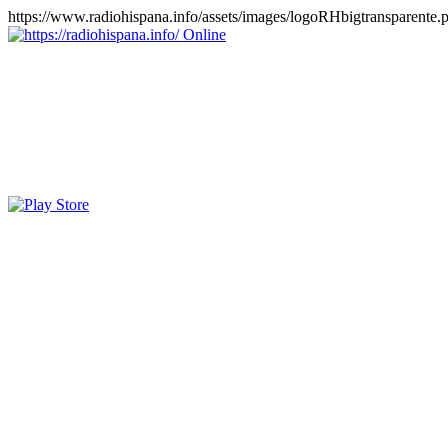
https://www.radiohispana.info/assets/images/logoRHbigtransparente.
Online
https://radiohispana.info
Tiene 15.505 emisoras de radio por web y móvil, para que los pu
COSTA RICA, CUBA, ECUADOR, EL SALVADOR, ESPAÑA,
PERÚ, PORTUGAL, PUERTO RICO, REINO UNIDO, RUMANIA, DO
oirlas, además los puedes disfrutar también en el celular/móvil Android