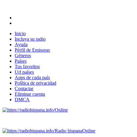
Inicio
Incluya su radio
Ayuda
Pérfil de Emisoras
Géneros
Países
Tus favoritos
Url países
Apps de cada país
Política de privacidad
Contactar
Eliminar cuenta
DMCA
Online
Emisoras de radio por web y móvil.
Radio hispana
Online