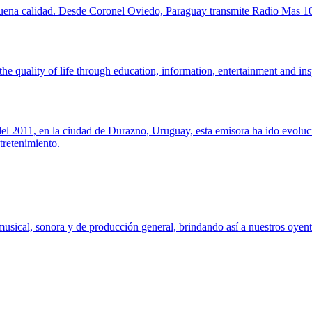
e buena calidad. Desde Coronel Oviedo, Paraguay transmite Radio Mas 
 quality of life through education, information, entertainment and ins
el 2011, en la ciudad de Durazno, Uruguay, esta emisora ha ido evoluci
tretenimiento.
sical, sonora y de producción general, brindando así a nuestros oyente