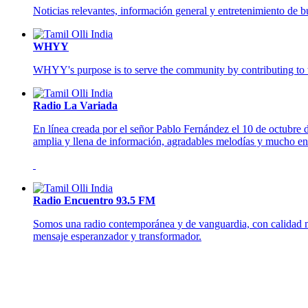
Noticias relevantes, información general y entretenimiento d
WHYY
WHYY's purpose is to serve the community by contributing to the
Radio La Variada
En línea creada por el señor Pablo Fernández el 10 de octubre d
amplia y llena de información, agradables melodías y mucho en
Radio Encuentro 93.5 FM
Somos una radio contemporánea y de vanguardia, con calidad mu
mensaje esperanzador y transformador.