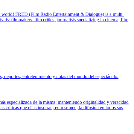
 the world! FRED (Film Radio Entertainment & Dialogue) is a multi-
als: filmmakers, film critics, journalists specializing in cinema, film
, deportes, entretenimiento y notas del mundo del espectáculo.
más especializada de la misma; manteniendo originalidad y veracidad
las críticas que ellas inspiran; en resumen, la difusión en todos sus