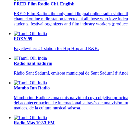
FRED Film Radio Ch1 English
FRED Film Radio - the only multi lingual online radio station t
channel online radio station targeted at all those who love indep
students, festival organizers and film industry workers (producers
FOXY 99
Fayetteville's #1 station for Hip Hop and R&B.
Ràdio Sant Sadurní
Ràdio Sant Sadurní, emisora municipal de Sant Sadurní d’Anoia,
Mambo Inn Radio
Mambo inn Radio es una emisora virtual cuyo objetivo principal
del acontecer nacional e internacional, a través de una visión muy
matices, de la cultura musical salsosa.
Radio Más 102.3 FM