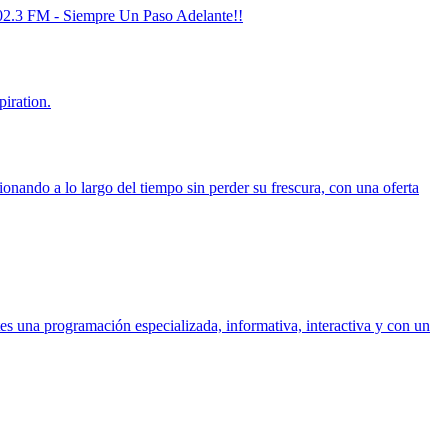
102.3 FM - Siempre Un Paso Adelante!!
piration.
onando a lo largo del tiempo sin perder su frescura, con una oferta
s una programación especializada, informativa, interactiva y con un