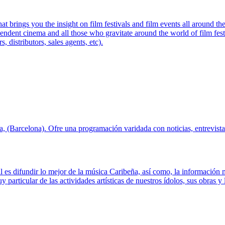
hat brings you the insight on film festivals and film events all around
endent cinema and all those who gravitate around the world of film festiv
, distributors, sales agents, etc).
 (Barcelona). Ofre una programación varidada con noticias, entrevistas
 es difundir lo mejor de la música Caribeña, así como, la información 
 particular de las actividades artísticas de nuestros ídolos, sus obras y 