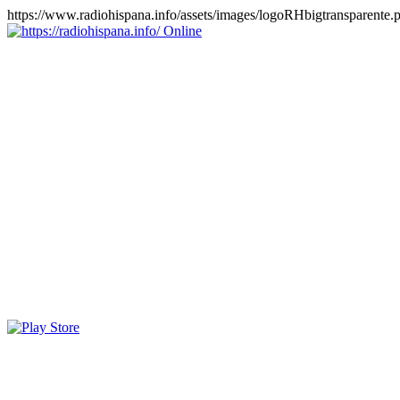
https://www.radiohispana.info/assets/images/logoRHbigtransparente.
Online
https://radiohispana.info
Tiene 15.505 emisoras de radio por web y móvil, para que los
puedas disfrutar, entretenimiento, información y música de todos los
géneros. Países: ARGENTINA, BOLIVIA, BRASIL, CHILE,
COLOMBIA, COSTA RICA, CUBA, ECUADOR, EL
SALVADOR, ESPAÑA, EE.UU, GUATEMALA, HAITI,
HONDURAS, JAMAICA, MARRUECOS, MÉXICO,
NICARAGUA, PANAMA, PARAGUAY, PERÚ, PORTUGAL,
PUERTO RICO, REINO UNIDO, RUMANIA, DOMINICANA,
TRINIDAD AND TOBAGO, URUGUAY y VENEZUELA.
Haga clic en el logo de las estaciones de radio para oirlas, además
los puedes disfrutar también en el celular/móvil Android, en el
Google Play Store, tiene función de grabación, podrás grabar y
crearte playlists gratis. Descargas: