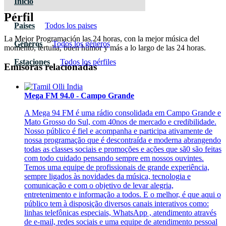
Inicio
Pérfil
Paises
Todos los paises
La Mejor Programación las 24 horas, con la mejor música del
Géneros
Todos los géneros
momento, tertulia, buen humor y más a lo largo de las 24 horas.
Estaciones
Todos los pérfiles
Emisoras relacionadas
Mega FM 94.0 - Campo Grande
A Mega 94 FM é uma rádio consolidada em Campo Grande e
Mato Grosso do Sul, com 40nos de mercado e credibilidade.
Nosso público é fiel e acompanha e participa ativamente de
nossa programação que é descontraída e moderna abrangendo
todas as classes sociais e promoções e ações que sã0 são feitas
com todo cuidado pensando sempre em nossos ouvintes.
Temos uma equipe de profissionais de grande experiência,
sempre ligados às novidades da música, tecnologia e
comunicação e com o objetivo de levar alegria,
entretenimento e informação a todos. E o melhor, é que aqui o
público tem à disposição diversos canais interativos como:
linhas telefônicas especiais, WhatsApp , atendimento através
de e-mail, redes sociais e uma equipe de atendimento pessoal