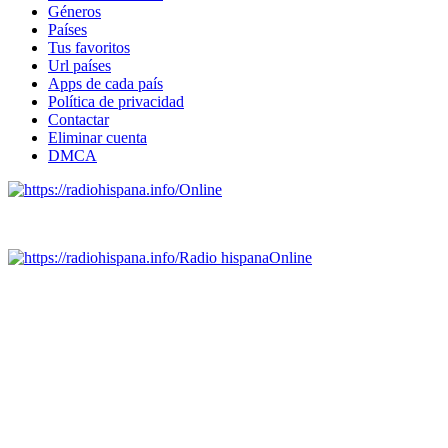
Géneros
Países
Tus favoritos
Url países
Apps de cada país
Política de privacidad
Contactar
Eliminar cuenta
DMCA
Online
Emisoras de radio por web y móvil.
Radio hispana
Online
Todas las principales estaciones de radio del mundo hispano,
portugués-brasileiro y anglosajon (ARGENTINA, BOLIVIA,
BRASIL, CHILE, COLOMBIA, COSTA RICA, CUBA,
ECUADOR, EL SALVADOR, ESPAÑA, GUATEMALA,
HAITI, HONDURAS, JAMAICA, MÉXICO, NICARAGUA,
PANAMA, PARAGUAY, PERÚ, PORTUGAL, PUERTO RICO,
REINO UNIDO, DOMINICANA, TRINIDAD AND TOBAGO,
URUGUAY y VENEZUELA). Haga clic en el logo de las
estaciones de radio para oirlas. (Estamos trabajando incorporando