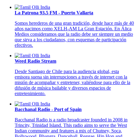
La Patrona 93.5 FM - Puerto Vallarta
Somos herederos de una gran tradición, desde hace más de 40
años nacimos como XELH-AM La Gran Estación. En Álica
Medios consideramos que la radio debe ser siempre un medio
que sirva a los ciudadanos, con esquemas de participación
efectivos.
Weed Radio Stream
Desde Santiago de Chile para la audiencia global, esta
emisora suena sin interrupciones a través de internet con la
misión de acompañar y entretener, valiéndose para ello de la
difusión de música bailable y diversos espacios de
entretenimiento.
Bacchanal Radio - Port of Spain
Bacchanal Radio is a radio broadcaster founded in 2008 in
Trincity, Trinidad Island. This radio aims to serve the West
Indian community and features a mix of Chutney, Soca,
Bollywood, Bhangra, Dancehall, Reggae, Hip Hop and