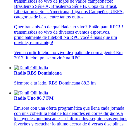
transmissões ao vivo de jogos de vários campeonatos:
Brasileirão Série A, Brasileirão Série B, Copa do Brasil,
Libertadores, Sula-Americana, Liga dos Campeões, UEFA,
categorias de base, entre tantos outros.
Quer transmissão de qualidade ao vivo? Então para RPC!!!
transmissões ao vivo de diversos eventos esportivos,
principalmente de futebol! Na RPC você é mais que um
ouvinte, é um amigo!
Venha curtir futebol ao vivo de qualidade com a gente! Em
2017, futebol pra se ouvir é na RPC.
Radio RBS Dominicana
Siempre a tu lado, RBS Domincana 88.3 fm
Radio Uno 96.7 FM
Emisora con una oferta programática que llena cada jornada
con una cobertura total de los deportes en cortes dirigidos a
los oyentes que buscan estar informados, seguir a sus equipos
favoritos y escuchar lo último acerca de diversas disciplinas