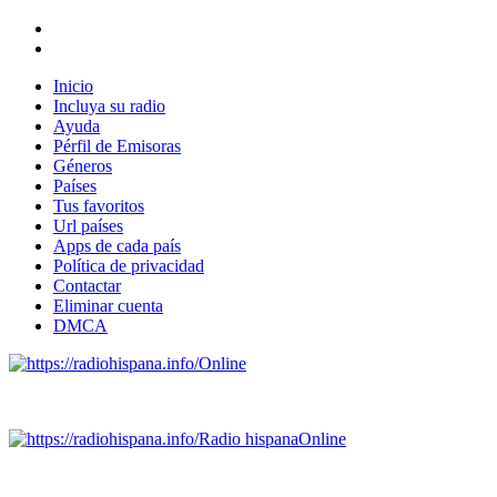
Inicio
Incluya su radio
Ayuda
Pérfil de Emisoras
Géneros
Países
Tus favoritos
Url países
Apps de cada país
Política de privacidad
Contactar
Eliminar cuenta
DMCA
Online
Emisoras de radio por web y móvil.
Radio hispana
Online
Todas las principales estaciones de radio del mundo hispano,
portugués-brasileiro y anglosajon (ARGENTINA, BOLIVIA,