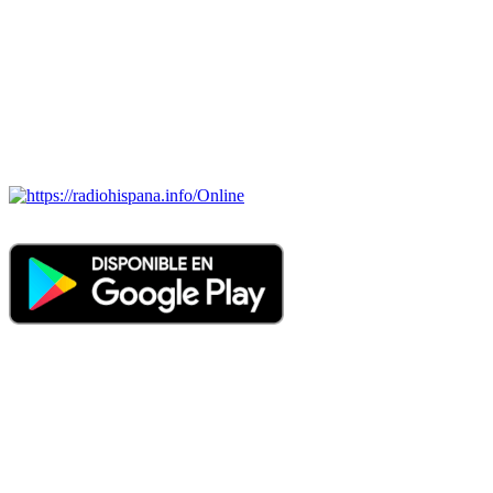
BRASIL, CHILE, COLOMBIA, COSTA RICA, CUBA,
ECUADOR, EL SALVADOR, ESPAÑA, GUATEMALA,
HAITI, HONDURAS, JAMAICA, MÉXICO, NICARAGUA,
PANAMA, PARAGUAY, PERÚ, PORTUGAL, PUERTO RICO,
REINO UNIDO, DOMINICANA, TRINIDAD AND TOBAGO,
URUGUAY y VENEZUELA). Haga clic en el logo de las
estaciones de radio para oirlas. (Estamos trabajando incorporando
más estaciones diariamente).
Online
Nuevo: Emisoras de radio por web y móvil. Descargas: