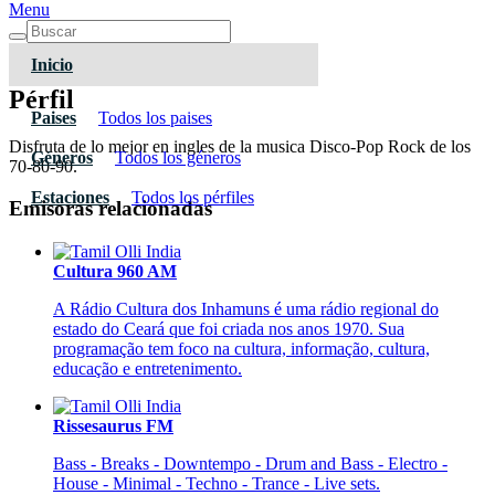
Menu
Inicio
Pérfil
Paises
Todos los paises
Disfruta de lo mejor en ingles de la musica Disco-Pop Rock de los
Géneros
Todos los géneros
70-80-90.
Estaciones
Todos los pérfiles
Emisoras relacionadas
Cultura 960 AM
A Rádio Cultura dos Inhamuns é uma rádio regional do
estado do Ceará que foi criada nos anos 1970. Sua
programação tem foco na cultura, informação, cultura,
educação e entretenimento.
Rissesaurus FM
Bass - Breaks - Downtempo - Drum and Bass - Electro -
House - Minimal - Techno - Trance - Live sets.