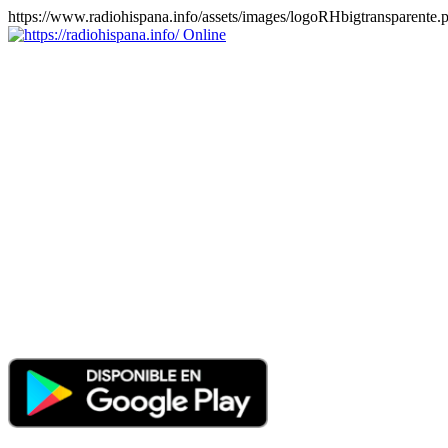
https://www.radiohispana.info/assets/images/logoRHbigtransparente.
Online
https://radiohispana.info
Tiene 15.505 emisoras de radio por web y móvil, para que los
puedas disfrutar, entretenimiento, información y música de todos los
géneros. Países: ARGENTINA, BOLIVIA, BRASIL, CHILE,
COLOMBIA, COSTA RICA, CUBA, ECUADOR, EL
SALVADOR, ESPAÑA, EE.UU, GUATEMALA, HAITI,
HONDURAS, JAMAICA, MARRUECOS, MÉXICO,
NICARAGUA, PANAMA, PARAGUAY, PERÚ, PORTUGAL,
PUERTO RICO, REINO UNIDO, RUMANIA, DOMINICANA,
TRINIDAD AND TOBAGO, URUGUAY y VENEZUELA.
Haga clic en el logo de las estaciones de radio para oirlas, además
los puedes disfrutar también en el celular/móvil Android, en el
Google Play Store, tiene función de grabación, podrás grabar y
crearte playlists gratis. Descargas: