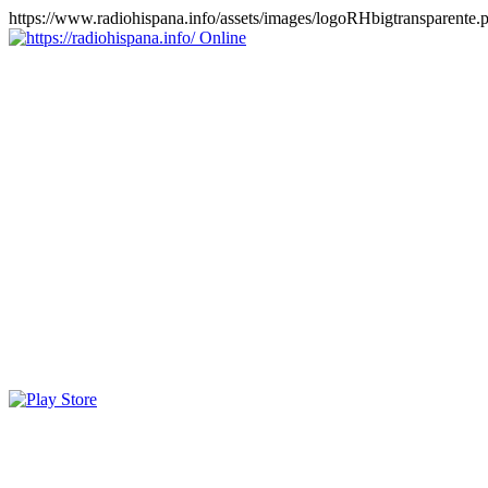
https://www.radiohispana.info/assets/images/logoRHbigtransparente.
Online
https://radiohispana.info
Tiene 15.505 emisoras de radio por web y móvil, para que los
puedas disfrutar, entretenimiento, información y música de todos los
géneros. Países: ARGENTINA, BOLIVIA, BRASIL, CHILE,
COLOMBIA, COSTA RICA, CUBA, ECUADOR, EL
SALVADOR, ESPAÑA, EE.UU, GUATEMALA, HAITI,
HONDURAS, JAMAICA, MARRUECOS, MÉXICO,
NICARAGUA, PANAMA, PARAGUAY, PERÚ, PORTUGAL,
PUERTO RICO, REINO UNIDO, RUMANIA, DOMINICANA,
TRINIDAD AND TOBAGO, URUGUAY y VENEZUELA.
Haga clic en el logo de las estaciones de radio para oirlas, además
los puedes disfrutar también en el celular/móvil Android, en el
Google Play Store, tiene función de grabación, podrás grabar y
crearte playlists gratis. Descargas: