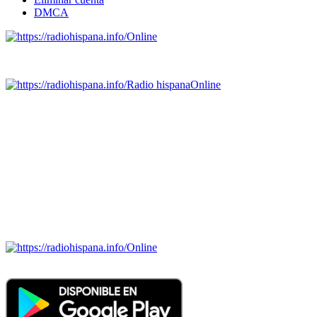
DMCA
Online
Emisoras de radio por web y móvil.
Radio hispana
Online
Todas las principales estaciones de radio del mundo hispano,
portugués-brasileiro y anglosajon (ARGENTINA, BOLIVIA,
BRASIL, CHILE, COLOMBIA, COSTA RICA, CUBA,
ECUADOR, EL SALVADOR, ESPAÑA, GUATEMALA,
HAITI, HONDURAS, JAMAICA, MÉXICO, NICARAGUA,
PANAMA, PARAGUAY, PERÚ, PORTUGAL, PUERTO RICO,
REINO UNIDO, DOMINICANA, TRINIDAD AND TOBAGO,
URUGUAY y VENEZUELA). Haga clic en el logo de las
estaciones de radio para oirlas. (Estamos trabajando incorporando
más estaciones diariamente).
Online
Nuevo: Emisoras de radio por web y móvil. Descargas: