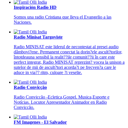
Inspiración Radio HD
Somos una radio Cristiana que lleva el Evangelio a las
Naciones.
Radio Minisat Targoviste
Radio MINISAT este liderul de necontestat al presei audio
dâmbovi?ene. Permanent conectat la dorin?ele ascult?torilor,
întotdeauna sensibil la realit??ile comunit??ii în care este
perfect integrat, Radio MINISAT reprezint? vocea la unison a
sutelor de mii de ascult?tori acorda?i pe frecven?a care le
aduce in via?? ritm, culoare ?i veselie.
Radio Convicção
Radio Convicção -Ecletica,Gospel. Musica,Esporte e
Notícias.
Locutor Apresentador Animador en Radio
Convicção.
FM Imagenes - El Salvador