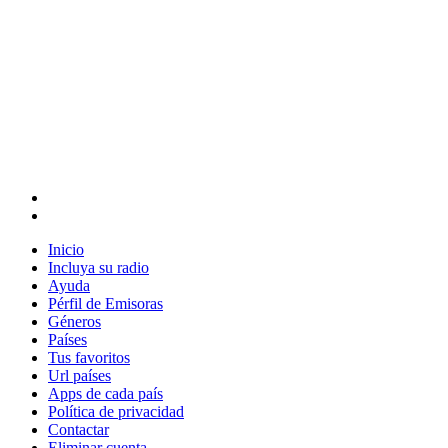
Inicio
Incluya su radio
Ayuda
Pérfil de Emisoras
Géneros
Países
Tus favoritos
Url países
Apps de cada país
Política de privacidad
Contactar
Eliminar cuenta