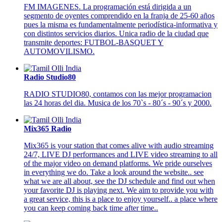
FM IMAGENES. La programación está dirigida a un
segmento de oyentes comprendido en la franja de 25-60 años
pues la misma es fundamentalmente periodística-informativa y
con distintos servicios diarios. Unica radio de la ciudad que
transmite deportes: FUTBOL-BASQUET Y
AUTOMOVILISMO.
Radio Studio80
RADIO STUDIO80, contamos con las mejor programacion
las 24 horas del dia. Musica de los 70`s - 80´s - 90´s y 2000.
Mix365 Radio
Mix365 is your station that comes alive with audio streaming
24/7, LIVE DJ performances and LIVE video streaming to all
of the major video on demand platforms. We pride ourselves
in everything we do. Take a look around the website.. see
what we are all about, see the DJ schedule and find out when
your favorite DJ is playing next. We aim to provide you with
a great service, this is a place to enjoy yourself.. a place where
you can keep coming back time after time..