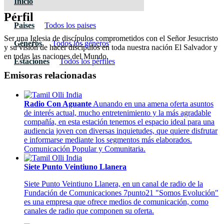
Inicio
Pérfil
Paises
Todos los paises
Ser una Iglesia de discípulos comprometidos con el Señor Jesucristo
Géneros
Todos los géneros
y su visión de hacer discípulos en toda nuestra nación El Salvador y
en todas las naciones del Mundo.
Estaciones
Todos los pérfiles
Emisoras relacionadas
Radio Con Aguante
Aunando en una amena oferta asuntos
de interés actual, mucho entretenimiento y la más agradable
compañía, en esta estación tenemos el espacio ideal para una
audiencia joven con diversas inquietudes, que quiere disfrutar
e informarse mediante los segmentos más elaborados.
Comunicación Popular y Comunitaria.
Siete Punto Veintiuno Llanera
Siete Punto Veintiuno Llanera, en un canal de radio de la
Fundación de Comunicaciones 7punto21 "Somos Evolución"
es una empresa que ofrece medios de comunicación, como
canales de radio que componen su oferta.