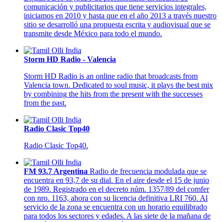
comunicación y publicitarios que tiene servicios integrales,
iniciamos en 2010 y hasta que en el año 2013 a través nuestro
sitio se desarrolló una propuesta escrita y audiovisual que se
transmite desde México para todo el mundo.
Storm HD Radio - Valencia
Storm HD Radio is an online radio that broadcasts from
Valencia town. Dedicated to soul music, it plays the best mix
by combining the hits from the present with the successes
from the past.
Radio Clasic Top40
Radio Clasic Top40.
FM 93.7 Argentina
Radio de frecuencia modulada que se
encuentra en 93,7 de su dial. En el aire desde el 15 de junio
de 1989. Registrado en el decreto núm. 1357/89 del comfer
con nro. 1163, ahora con su licencia definitiva LRI 760. Al
servicio de la zona se encuentra con un horario equilibrado
para todos los sectores y edades. A las siete de la mañana de