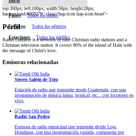
Inicio
Radio Lumiere 97.9 FM
top:300px; left:100px; width:58px; height:28px;
background:#005f79;' class='hap-icon hap-icon-heart'>
Paises
Todos los paises
Pérfil
Géneros
Todos los géneros
Estaciones
Todos los pérfiles
Radio Lumière is a network of nine Christian radio stations and a
Christian television station. It covers 90% of the island of Haiti with
the message of Christ's love.
Emisoras relacionadas
Stereo Salem de Toto
Estación de radio que transmite desde Guatemala, con una
programación de música latina, tropical, etc... con locutores en
vivo.
Radio San Pedro
Emisora de radio municipal que transmite desde Loja,
Honduras, con una programación variada, compuesta por