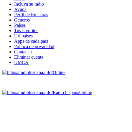
Incluya su radio
Ayuda
Pérfil de Emisoras
Géneros
Países
Tus favoritos
Url países
Apps de cada país
Política de privacidad
Contactar
Eliminar cuenta
DMCA
Online
Emisoras de radio por web y móvil.
Radio hispana
Online
Todas las principales estaciones de radio del mundo hispano,
portugués-brasileiro y anglosajon (ARGENTINA, BOLIVIA,
BRASIL, CHILE, COLOMBIA, COSTA RICA, CUBA,
ECUADOR, EL SALVADOR, ESPAÑA, GUATEMALA,
HAITI, HONDURAS, JAMAICA, MÉXICO, NICARAGUA,
PANAMA, PARAGUAY, PERÚ, PORTUGAL, PUERTO RICO,