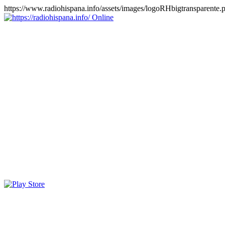
https://www.radiohispana.info/assets/images/logoRHbigtransparente.
Online
https://radiohispana.info
Tiene 15.505 emisoras de radio por web y móvil, para que los
puedas disfrutar, entretenimiento, información y música de todos los
géneros. Países: ARGENTINA, BOLIVIA, BRASIL, CHILE,
COLOMBIA, COSTA RICA, CUBA, ECUADOR, EL
SALVADOR, ESPAÑA, EE.UU, GUATEMALA, HAITI,
HONDURAS, JAMAICA, MARRUECOS, MÉXICO,
NICARAGUA, PANAMA, PARAGUAY, PERÚ, PORTUGAL,
PUERTO RICO, REINO UNIDO, RUMANIA, DOMINICANA,
TRINIDAD AND TOBAGO, URUGUAY y VENEZUELA.
Haga clic en el logo de las estaciones de radio para oirlas, además
los puedes disfrutar también en el celular/móvil Android, en el
Google Play Store, tiene función de grabación, podrás grabar y
crearte playlists gratis. Descargas: