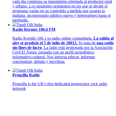
cada día comienza su transmisión orientada al productor rural
y urbano. Los siguientes segmentos en los que se divide el
programa varían en su contenido a medida que avanza la
mañana, incorporando público nuevo y heterogéneo hasta el
mediodía.
Radio Kermes 106.6 FM
Radio Kermés 106.1 es radio online comunitaria.
La salida al
aire se produjo el 5 de julio de 20015.
Se trata de
una radio
sin fines de lucro
, La radio está gestionada por la Asociación
Civil El Ágora, pensada con un perfil periodístico-
informativo-cultural. Nos interesa educar, informar,
concientizar, debatir y movilizar.
Progzilla Radio
Progzilla is the UK's first dedicated progressive rock radio
network