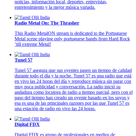
noticias, información local, deportes, entrevistas,
entretenimiento y la mejor música variada.
Radio Metal On: The Thrasher
This Radio MetalON stream is dedicated to the Portuguese
Metal scene playing only portuguese bands from Hard Rock
’till extreme Metal!
Tunel 57
Tunel 57 asegura que sus oyentes pasen un tiempo de calidad
durante todo el día y la noche. Tunel 57 es una radio que está
en vivo las 24 horas del día y reproduce música sin parar con
muy poca publicidad y conversación. La radio inició su
andadura como locutora de radio a tiempo parcial, pero con el
paso del tiempo han creado un oyente basado en los suyos y
esa es una de las principales razones por las que Tunel 57 es
una estación de radio en vivo las 24 horas.
Digital FDX
Digital FDX es grupo de profesionales en medios de