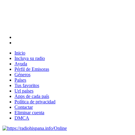
Inicio
Incluya su radio
Ayuda
Pérfil de Emisoras
Géneros
Países
Tus favoritos
Url países
Apps de cada país
Política de privacidad
Contactar
Eliminar cuenta
DMCA
Online