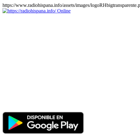
https://www.radiohispana.info/assets/images/logoRHbigtransparente.
Online
https://radiohispana.info
Tiene 15.505 emisoras de radio por web y móvil, para que los
puedas disfrutar, entretenimiento, información y música de todos los
géneros. Países: ARGENTINA, BOLIVIA, BRASIL, CHILE,
COLOMBIA, COSTA RICA, CUBA, ECUADOR, EL
SALVADOR, ESPAÑA, EE.UU, GUATEMALA, HAITI,
HONDURAS, JAMAICA, MARRUECOS, MÉXICO,
NICARAGUA, PANAMA, PARAGUAY, PERÚ, PORTUGAL,
PUERTO RICO, REINO UNIDO, RUMANIA, DOMINICANA,
TRINIDAD AND TOBAGO, URUGUAY y VENEZUELA.
Haga clic en el logo de las estaciones de radio para oirlas, además
los puedes disfrutar también en el celular/móvil Android, en el
Google Play Store, tiene función de grabación, podrás grabar y
crearte playlists gratis. Descargas: