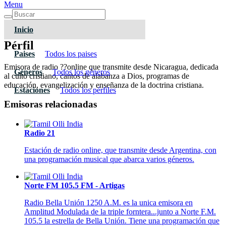
Menu
Inicio
Pérfil
Paises
Todos los paises
Emisora de radio ??online que transmite desde Nicaragua, dedicada
Géneros
Todos los géneros
al culto cristiano, cantos de alabanza a Dios, programas de
educación, evangelización y enseñanza de la doctrina cristiana.
Estaciones
Todos los pérfiles
Emisoras relacionadas
Radio 21
Estación de radio online, que transmite desde Argentina, con
una programación musical que abarca varios géneros.
Norte FM 105.5 FM - Artigas
Radio Bella Unión 1250 A.M. es la unica emisora en
Amplitud Modulada de la triple forntera...junto a Norte F.M.
105.5 la estrella de Bella Unión. Tiene una programación que