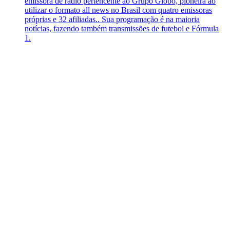
emissora de rádio pertencente ao Grupo Globo, pioneira ao
utilizar o formato all news no Brasil com quatro emissoras
próprias e 32 afiliadas.. Sua programação é na maioria
notícias, fazendo também transmissões de futebol e Fórmula
1.