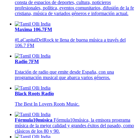
consta de espacios de deportes, cultura, noticieros
profesionales, política, eventos comunitarios, difusión de la fe
cristiana, música de variados géneros e información actual.
Maxima 106.7FM
#LaCapitalDelRock te llena de buena música a través del
106.7 FM
Radio 7FM
Estación de radio que emite desde España, con una
programación musical que abarca varios géneros.
Black Roots Radio
The Best In Lovers Roots Music.
Fórmula10música
Fórmula10música, la emisora programa
música de la mejor calidad y grandes éxitos del pasado, como
clásicos de los 80 y 90.