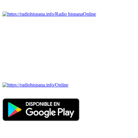
Emisoras de radio por web y móvil.
Radio hispana
Online
Todas las principales estaciones de radio del mundo hispano,
portugués-brasileiro y anglosajon (ARGENTINA, BOLIVIA,
BRASIL, CHILE, COLOMBIA, COSTA RICA, CUBA,
ECUADOR, EL SALVADOR, ESPAÑA, GUATEMALA,
HAITI, HONDURAS, JAMAICA, MÉXICO, NICARAGUA,
PANAMA, PARAGUAY, PERÚ, PORTUGAL, PUERTO RICO,
REINO UNIDO, DOMINICANA, TRINIDAD AND TOBAGO,
URUGUAY y VENEZUELA). Haga clic en el logo de las
estaciones de radio para oirlas. (Estamos trabajando incorporando
más estaciones diariamente).
Online
Nuevo: Emisoras de radio por web y móvil. Descargas: