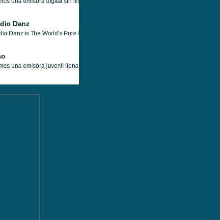
os una emisora digital sin fines de lucro que difunde información y reflexiones j
dio Danz
io Danz is The World’s Pure Dance Channel, where you’ll hear the best in house and
ao
os una emisora juvenil llena de energía y buena música! Somos una emisora diseñad