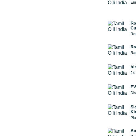
Emi
Ro
Cu
Ro
Ra
hi
24 
EV
Dis
Si
Ki
Pla
Ac