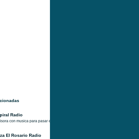
acionadas
piral Radio
sora con musica para pasar el rato.
za El Rosario Radio