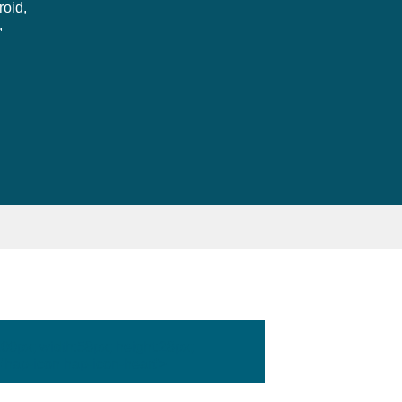
roid,
,
:100px; width:58px; height:28px;
'hap-icon hap-icon-heart'>