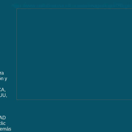
https://www.radiohispana.info/assets/images/logoRHbigt
ra
ón y
CA,
UU,
DAD
lic
además