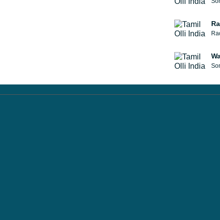
Som
Ra
Rad
W
Som