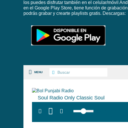
los puedes disfrutar también en el celular/móvil And
en el Google Play Store, tiene función de grabación
podrás grabar y crearte playlists gratis. Descargas:
MENU
Soul Radio Only Classic Soul
S PAISES
top:300px; left
background:#005f79;' class=
 GÉNEROS