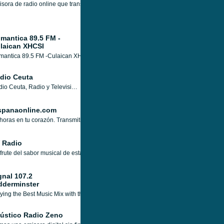
sora de radio online que transmite desde España, dedicada al culto cristiano, ca
mantica 89.5 FM -
laican XHCSI
mantica 89.5 FM -Culaican XHCSI
dio Ceuta
Radio Ceuta, Radio y Televisión Pública de la Ciudad Autónoma de Ceuta (España) y Radio 99.0 FM, tiene una programación de radio generalista local, con informativos nacionales y locales, musicales, programas culturales y sociales.
spanaonline.com
horas en tu corazón. Transmitimos la música que usted desea escuchar, éxitos co
 Radio
frute del sabor musical de estar con EV Radio, ya que ellos también saben que pa
gnal 107.2
dderminster
ying the Best Music Mix with the latest news, traffic and travel information for Kidde
ústico Radio Zeno