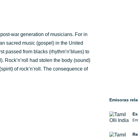
 post-war generation of musicians. For in
an sacred music (gospel) in the United
irst passed from blacks (rhythm’n’blues) to
l). Rock’n’roll had stolen the body (sound)
spirit) of rock’n’roll. The consequence of
Emisoras rel
Es
Emi
Re