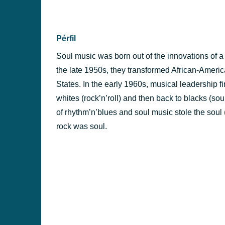
PÉRFILES
Pérfil
Soul music was born out of the innovations of a
the late 1950s, they transformed African-Americ
States. In the early 1960s, musical leadership f
whites (rock’n’roll) and then back to blacks (sou
of rhythm’n’blues and soul music stole the soul (
rock was soul.