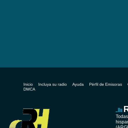
Inicio
Incluya su radio
Ayuda
Pérfil de Emisoras
DMCA
R
Todas
hispa
(ARG