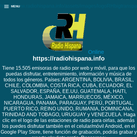
https://www.radiohispana.info/assets/images/logoRHbigtranspa
MENU
Online
https://radiohispana.info
Tiene 15.505 emisoras de radio por web y móvil, para que los
puedas disfrutar, entretenimiento, información y música de
todos los géneros. Países: ARGENTINA, BOLIVIA, BRASIL,
CHILE, COLOMBIA, COSTA RICA, CUBA, ECUADOR, EL
SALVADOR, ESPAÑA, EE.UU, GUATEMALA, HAITI,
HONDURAS, JAMAICA, MARRUECOS, MÉXICO,
NICARAGUA, PANAMA, PARAGUAY, PERÚ, PORTUGAL,
PUERTO RICO, REINO UNIDO, RUMANIA, DOMINICANA,
TRINIDAD AND TOBAGO, URUGUAY y VENEZUELA. Haga
clic en el logo de las estaciones de radio para oirlas, además
los puedes disfrutar también en el celular/móvil Android, en el
Google Play Store, tiene función de grabación, podrás grabar y