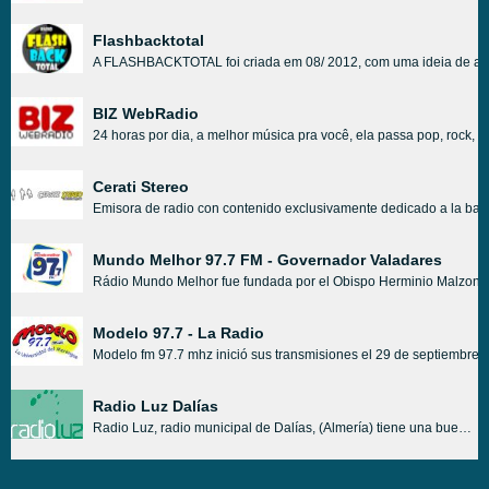
Flashbacktotal
A FLASHBACKTOTAL foi criada em 08/ 2012, com uma ideia de amigos
BIZ WebRadio
24 horas por dia, a melhor música pra você,
ela passa pop, rock, f
Cerati Stereo
Emisora de radio con contenido exclusivamente dedicado a la banda
Mundo Melhor 97.7 FM - Governador Valadares
Rádio Mundo Melhor fue fundada por el Obispo Herminio Malzone Hu
Modelo 97.7 - La Radio
Modelo fm 97.7 mhz inició sus transmisiones el 29 de septiembre d
Radio Luz Dalías
Radio Luz, radio municipal de Dalías, (Almería) tiene una buena programación radiofónica, con una buena selección musical, con las últimas novedades, tendencias musicales,..., y de todas las noticias locales de Dalías.