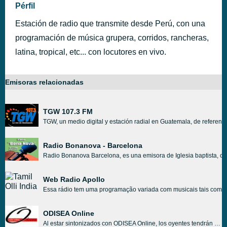
Pérfil
Estación de radio que transmite desde Perú, con una
programación de música grupera, corridos, rancheras,
latina, tropical, etc... con locutores en vivo.
Emisoras relacionadas
TGW 107.3 FM
TGW, un medio digital y estación radial en Guatemala, de referenc
Radio Bonanova - Barcelona
Radio Bonanova Barcelona, es una emisora de Iglesia baptista, 
Web Radio Apollo
Essa rádio tem uma programação variada com musicais tais como rock
ODISEA Online
Al estar sintonizados con ODISEA Online, los oyentes tendrán acceso a varios tipos de programas musicales de primer nivel. Junto con los programas musicales, ODISEA Online tiene programas cubiertos para ofrecer a sus oyentes el tipo de programas que prefieren.