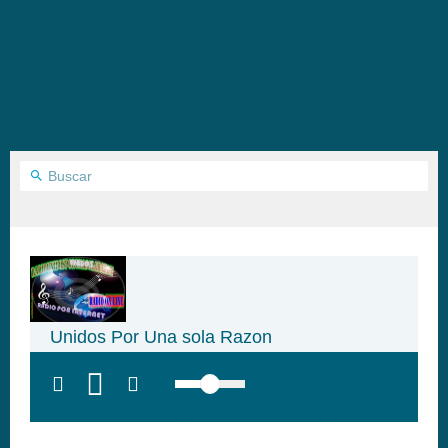
Unidos Por Una sola Razon
top:300px;
left:100px; width:58px;
height:28px; background:#005f79;'
class='hap-icon hap-icon-heart'>