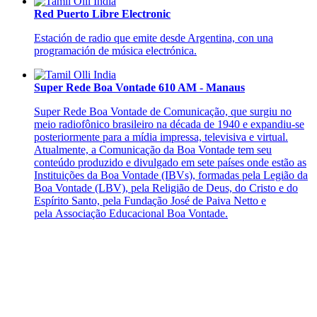
Red Puerto Libre Electronic
Estación de radio que emite desde Argentina, con una
programación de música electrónica.
Super Rede Boa Vontade 610 AM - Manaus
Super Rede Boa Vontade de Comunicação, que surgiu no
meio radiofônico brasileiro na década de 1940 e expandiu-se
posteriormente para a mídia impressa, televisiva e virtual.
Atualmente, a Comunicação da Boa Vontade tem seu
conteúdo produzido e divulgado em sete países onde estão as
Instituições da Boa Vontade (IBVs), formadas pela Legião da
Boa Vontade (LBV), pela Religião de Deus, do Cristo e do
Espírito Santo, pela Fundação José de Paiva Netto e
pela Associação Educacional Boa Vontade.