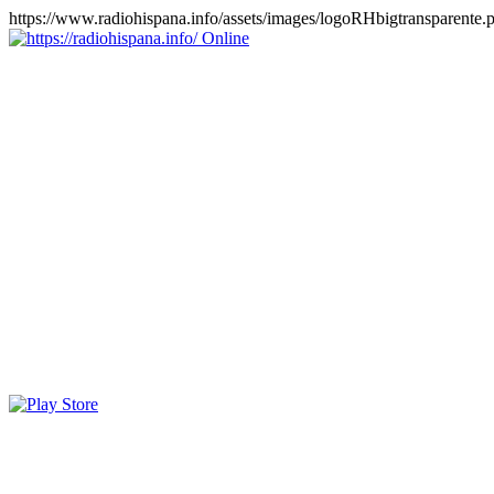
https://www.radiohispana.info/assets/images/logoRHbigtransparente.
Online
https://radiohispana.info
Tiene 15.505 emisoras de radio por web y móvil, para que los
puedas disfrutar, entretenimiento, información y música de todos los
géneros. Países: ARGENTINA, BOLIVIA, BRASIL, CHILE,
COLOMBIA, COSTA RICA, CUBA, ECUADOR, EL
SALVADOR, ESPAÑA, EE.UU, GUATEMALA, HAITI,
HONDURAS, JAMAICA, MARRUECOS, MÉXICO,
NICARAGUA, PANAMA, PARAGUAY, PERÚ, PORTUGAL,
PUERTO RICO, REINO UNIDO, RUMANIA, DOMINICANA,
TRINIDAD AND TOBAGO, URUGUAY y VENEZUELA.
Haga clic en el logo de las estaciones de radio para oirlas, además
los puedes disfrutar también en el celular/móvil Android, en el
Google Play Store, tiene función de grabación, podrás grabar y
crearte playlists gratis. Descargas: