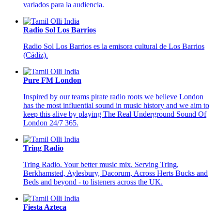
variados para la audiencia.
Radio Sol Los Barrios
Radio Sol Los Barrios es la emisora cultural de Los Barrios
(Cádiz).
Pure FM London
Inspired by our teams pirate radio roots we believe London
has the most influential sound in music history and we aim to
keep this alive by playing The Real Underground Sound Of
London 24/7 365.
Tring Radio
Tring Radio. Your better music mix. Serving Tring,
Berkhamsted, Aylesbury, Dacorum, Across Herts Bucks and
Beds and beyond - to listeners across the UK.
Fiesta Azteca