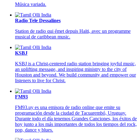
Música variada.
Radio Tele Dessalines
Station de radio qui émet depuis Haïti, avec un programme
musical de caribbean music.
KSBJ
KSBJ is a Christ-centered radio station bringing joyful music,
an uplifting message, and inspiring ministry to the city of
Houston and beyond. We build community and empower our
listeners to live for Christ.
FM93
FM93.uy es una emisora de radio online que emite su
programación desde la ciudad de Tacuarembó, Uruguay.
Durante todo el día tenemos Grandes Canciones, los éxitos de
hoy junto a los más importantes de todos los tiempos del rock,
pop, dance y blues.