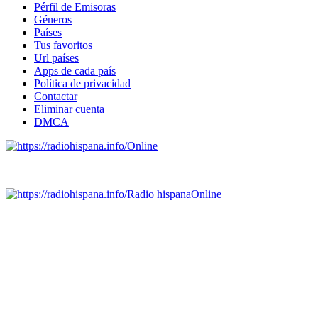
Pérfil de Emisoras
Géneros
Países
Tus favoritos
Url países
Apps de cada país
Política de privacidad
Contactar
Eliminar cuenta
DMCA
Online
Emisoras de radio por web y móvil.
Radio hispana
Online
Todas las principales estaciones de radio del mundo hispano,
portugués-brasileiro y anglosajon (ARGENTINA, BOLIVIA,
BRASIL, CHILE, COLOMBIA, COSTA RICA, CUBA,
ECUADOR, EL SALVADOR, ESPAÑA, GUATEMALA,
HAITI, HONDURAS, JAMAICA, MÉXICO, NICARAGUA,
PANAMA, PARAGUAY, PERÚ, PORTUGAL, PUERTO RICO,
REINO UNIDO, DOMINICANA, TRINIDAD AND TOBAGO,
URUGUAY y VENEZUELA). Haga clic en el logo de las