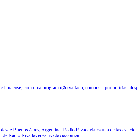
 Paraense, com uma programação variada, composta por notícias, despo
e desde Buenos Aires, Argentina. Radio Rivadavia es una de las estaci
al de Radio Rivadavia es rivadavia.com.ar