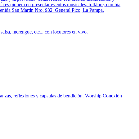
ía es pionera en presentar eventos musicales, folklore, cumbia,
 Avenida San Martín Nro. 932. General Pico, La Pampa.
alsa, merengue, etc... con locutores en vivo.
anzas, reflexiones y capsulas de bendición. Worship Conexión