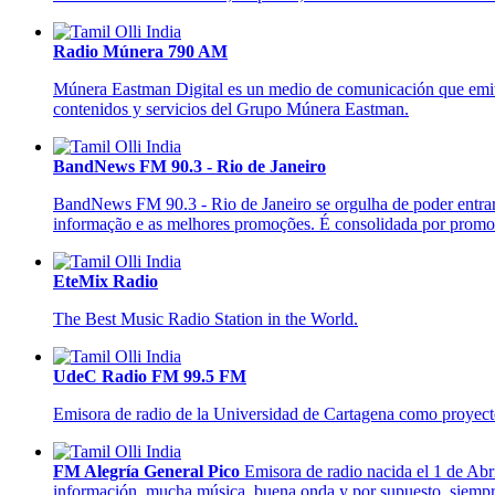
Radio Múnera 790 AM
Múnera Eastman Digital es un medio de comunicación que emite 
contenidos y servicios del Grupo Múnera Eastman.
BandNews FM 90.3 - Rio de Janeiro
BandNews FM 90.3 - Rio de Janeiro se orgulha de poder entrar n
informação e as melhores promoções. É consolidada por promove
EteMix Radio
The Best Music Radio Station in the World.
UdeC Radio FM 99.5 FM
Emisora de radio de la Universidad de Cartagena como proyecto c
FM Alegría General Pico
Emisora de radio nacida el 1 de Abr
información, mucha música, buena onda y por supuesto, siempre,