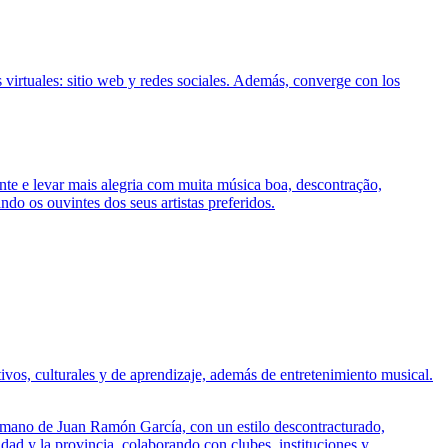
irtuales: sitio web y redes sociales. Además, converge con los
nte e levar mais alegria com muita música boa, descontração,
o os ouvintes dos seus artistas preferidos.
ivos, culturales y de aprendizaje, además de entretenimiento musical.
a mano de Juan Ramón García, con un estilo descontracturado,
ad y la provincia, colaborando con clubes, instituciones y