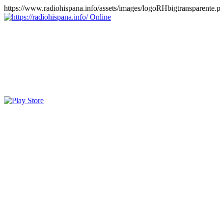
https://www.radiohispana.info/assets/images/logoRHbigtransparente.
Online
https://radiohispana.info
Tiene 15.505 emisoras de radio por web y móvil, para que los pu
COSTA RICA, CUBA, ECUADOR, EL SALVADOR, ESPAÑA,
PERÚ, PORTUGAL, PUERTO RICO, REINO UNIDO, RUMANIA, DO
oirlas, además los puedes disfrutar también en el celular/móvil Android