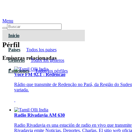
Menu
Inicio
Pérfil
Paises
Todos los paises
Emisoras relacionadas
Géneros
Todos los géneros
Estaciones
Todos los pérfiles
Voce FM 92.1 - Redencao
Rádio que transmite de Redenção no Pará, da Região do Sudeste
variada.
Radio Rivadavia AM 630
Radio Rivadavia es una estación de radio en vivo que transmit
Rivadavia emite Noticias, Deportes, Charlas. El sitio web ofici