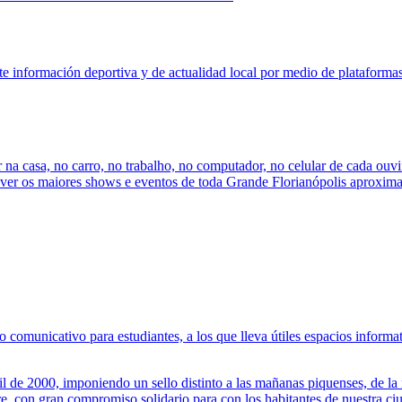
información deportiva y de actualidad local por medio de plataformas v
a casa, no carro, no trabalho, no computador, no celular de cada ouvi
r os maiores shows e eventos de toda Grande Florianópolis aproximand
omunicativo para estudiantes, a los que lleva útiles espacios informat
il de 2000, imponiendo un sello distinto a las mañanas piquenses, de l
 con gran compromiso solidario para con los habitantes de nuestra ciud