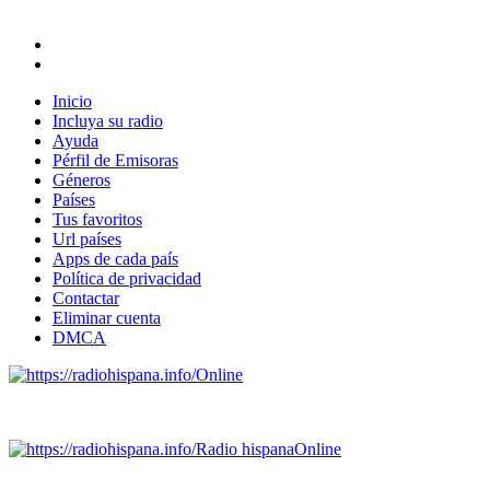
Inicio
Incluya su radio
Ayuda
Pérfil de Emisoras
Géneros
Países
Tus favoritos
Url países
Apps de cada país
Política de privacidad
Contactar
Eliminar cuenta
DMCA
Online
Emisoras de radio por web y móvil.
Radio hispana
Online
Todas las principales estaciones de radio del mundo hispano