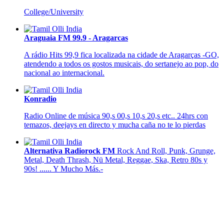
College/University
Araguaia FM 99.9 - Aragarcas
A rádio Hits 99,9 fica localizada na cidade de Aragarças -GO,
atendendo a todos os gostos musicais, do sertanejo ao pop, do
nacional ao internacional.
Konradio
Radio Online de música 90,s 00,s 10,s 20,s etc.. 24hrs con
temazos, deejays en directo y mucha caña no te lo pierdas
Alternativa Radiorock FM
Rock And Roll, Punk, Grunge,
Metal, Death Thrash, Nü Metal, Reggae, Ska, Retro 80s y
90s! ...... Y Mucho Más.-