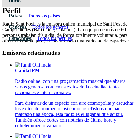
Inicio
Pérfil
Paises
Todos los paises
Ràdio Sant Fost, es la emisora onlien municipal de Sant Fost de
Géneros
Todos los géneros
Campsentelles (Barcelona, Cataluña). Un equipo de más de 60
personas trabajan día a día, de forma totalmente voluntaria, para
Estaciones
Todos los pérfiles
ofrecer al municipio y el ciberespacio una variedad de espacios r
Emisoras relacionadas
Capital FM
Radio online, con una programación musical que abarca
varios géneros, con temas éxitos de la actualiad tanto
nacionales e internacionales.
Para disfrutar de un espacio con aire cosmopolita y escuchar
los éxitos del momento, así como los clásicos que han
marcado una época, esta radio es el lugar al que acudir.
También ofrece cortes con noticias de última hora y
entretenimiento variado.