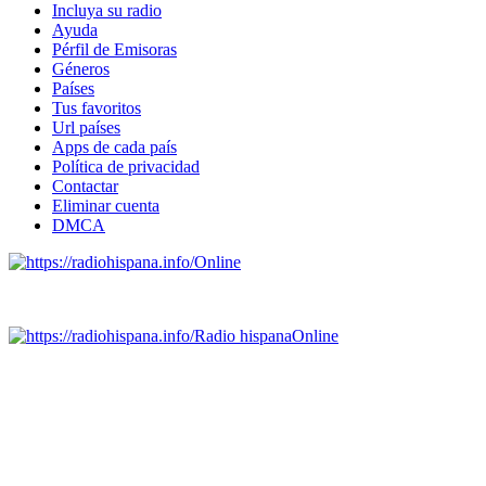
Incluya su radio
Ayuda
Pérfil de Emisoras
Géneros
Países
Tus favoritos
Url países
Apps de cada país
Política de privacidad
Contactar
Eliminar cuenta
DMCA
Online
Emisoras de radio por web y móvil.
Radio hispana
Online
Todas las principales estaciones de radio del mundo hispano,
portugués-brasileiro y anglosajon (ARGENTINA, BOLIVIA,
BRASIL, CHILE, COLOMBIA, COSTA RICA, CUBA,
ECUADOR, EL SALVADOR, ESPAÑA, GUATEMALA,
HAITI, HONDURAS, JAMAICA, MÉXICO, NICARAGUA,
PANAMA, PARAGUAY, PERÚ, PORTUGAL, PUERTO RICO,