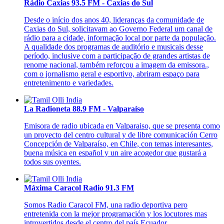
Rádio Caxias 93.5 FM - Caxias do Sul
Desde o início dos anos 40, lideranças da comunidade de
Caxias do Sul, solicitavam ao Governo Federal um canal de
rádio para a cidade, informação local por parte da população.
A qualidade dos programas de auditório e musicais desse
período, inclusive com a participação de grandes artistas de
renome nacional, também reforçou a imagem da emissora.,
com o jornalismo geral e esportivo, abriram espaço para
entretenimento e variedades.
La Radioneta 88.9 FM - Valparaíso
Emisora de radio ubicada en Valparaiso, que se presenta como
un proyecto del centro cultural y de libre comunicación Cerro
Concepción de Valparaíso, en Chile, con temas interesantes,
buena música en español y un aire acogedor que gustará a
todos sus oyentes.
Máxima Caracol Radio 91.3 FM
Somos Radio Caracol FM, una radio deportiva pero
entretenida con la mejor programación y los locutores mas
introvertidos desde el centro del país Ecuador.