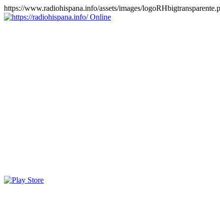
https://www.radiohispana.info/assets/images/logoRHbigtransparente.
Online
https://radiohispana.info
Tiene 15.505 emisoras de radio por web y móvil, para que los
puedas disfrutar, entretenimiento, información y música de todos los
géneros. Países: ARGENTINA, BOLIVIA, BRASIL, CHILE,
COLOMBIA, COSTA RICA, CUBA, ECUADOR, EL
SALVADOR, ESPAÑA, EE.UU, GUATEMALA, HAITI,
HONDURAS, JAMAICA, MARRUECOS, MÉXICO,
NICARAGUA, PANAMA, PARAGUAY, PERÚ, PORTUGAL,
PUERTO RICO, REINO UNIDO, RUMANIA, DOMINICANA,
TRINIDAD AND TOBAGO, URUGUAY y VENEZUELA.
Haga clic en el logo de las estaciones de radio para oirlas, además
los puedes disfrutar también en el celular/móvil Android, en el
Google Play Store, tiene función de grabación, podrás grabar y
crearte playlists gratis. Descargas: