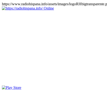
https://www.radiohispana.info/assets/images/logoRHbigtransparente.
Online
https://radiohispana.info
Tiene 15.505 emisoras de radio por web y móvil, para que los
puedas disfrutar, entretenimiento, información y música de todos los
géneros. Países: ARGENTINA, BOLIVIA, BRASIL, CHILE,
COLOMBIA, COSTA RICA, CUBA, ECUADOR, EL
SALVADOR, ESPAÑA, EE.UU, GUATEMALA, HAITI,
HONDURAS, JAMAICA, MARRUECOS, MÉXICO,
NICARAGUA, PANAMA, PARAGUAY, PERÚ, PORTUGAL,
PUERTO RICO, REINO UNIDO, RUMANIA, DOMINICANA,
TRINIDAD AND TOBAGO, URUGUAY y VENEZUELA.
Haga clic en el logo de las estaciones de radio para oirlas, además
los puedes disfrutar también en el celular/móvil Android, en el
Google Play Store, tiene función de grabación, podrás grabar y
crearte playlists gratis. Descargas: