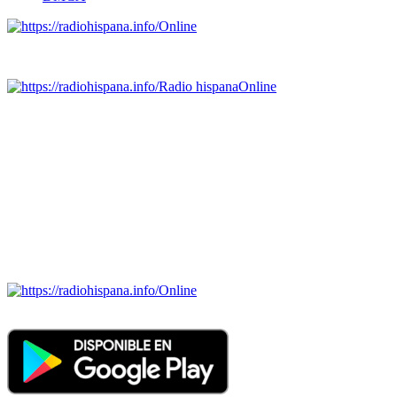
Online
Emisoras de radio por web y móvil.
Radio hispana
Online
Todas las principales estaciones de radio del mundo hispano,
portugués-brasileiro y anglosajon (ARGENTINA, BOLIVIA,
BRASIL, CHILE, COLOMBIA, COSTA RICA, CUBA,
ECUADOR, EL SALVADOR, ESPAÑA, GUATEMALA,
HAITI, HONDURAS, JAMAICA, MÉXICO, NICARAGUA,
PANAMA, PARAGUAY, PERÚ, PORTUGAL, PUERTO RICO,
REINO UNIDO, DOMINICANA, TRINIDAD AND TOBAGO,
URUGUAY y VENEZUELA). Haga clic en el logo de las
estaciones de radio para oirlas. (Estamos trabajando incorporando
más estaciones diariamente).
Online
Nuevo: Emisoras de radio por web y móvil. Descargas: