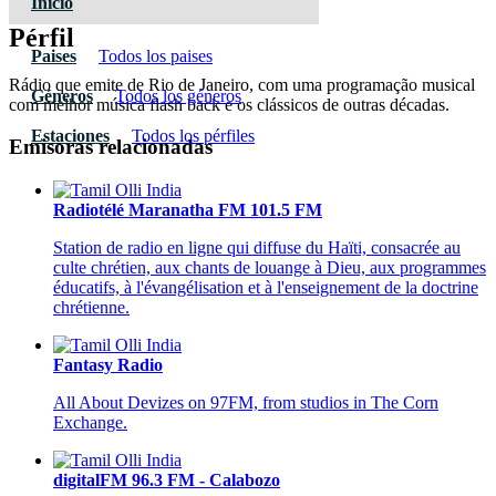
Inicio
Pérfil
Paises
Todos los paises
Rádio que emite de Rio de Janeiro, com uma programação musical
Géneros
Todos los géneros
com melhor música flash back e os clássicos de outras décadas.
Estaciones
Todos los pérfiles
Emisoras relacionadas
Radiotélé Maranatha FM 101.5 FM
Station de radio en ligne qui diffuse du Haïti, consacrée au
culte chrétien, aux chants de louange à Dieu, aux programmes
éducatifs, à l'évangélisation et à l'enseignement de la doctrine
chrétienne.
Fantasy Radio
All About Devizes on 97FM, from studios in The Corn
Exchange.
digitalFM 96.3 FM - Calabozo