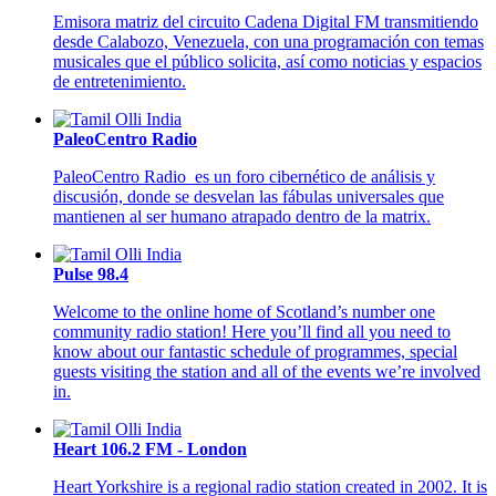
Emisora matriz del circuito Cadena Digital FM transmitiendo
desde Calabozo, Venezuela, con una programación con temas
musicales que el público solicita, así como noticias y espacios
de entretenimiento.
PaleoCentro Radio
PaleoCentro Radio es un foro cibernético de análisis y
discusión, donde se desvelan las fábulas universales que
mantienen al ser humano atrapado dentro de la matrix.
Pulse 98.4
Welcome to the online home of Scotland’s number one
community radio station! Here you’ll find all you need to
know about our fantastic schedule of programmes, special
guests visiting the station and all of the events we’re involved
in.
Heart 106.2 FM - London
Heart Yorkshire is a regional radio station created in 2002. It is