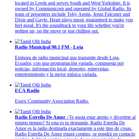
located in Leeds and serves South and West Yorkshire. It is
owned by Communicorp and operated by Global Radio. Its
team of presenters include Toby Anstis, Jenni Falconer and
Dixie and Gayle. Heart plays music guaranteed to make you
feel good. It's the soundtrack to your life whether you're
getting up, on the move or just chilling out.
Radio Municipal 90.1 FM - Loja
Emisora de radio municipal que transmite desde Loja,
Ecuador, con una programación variada, compuesta por
noticias, información local, deportes, entrevistas,
entretenimiento y la mejor música variada.
ECA Radio
Essex Community Association Radio.
Radio Estrella De Amor
¿Te gusta estar atento y divertirte al
mismo tiempo? Si esta es tu demanda, Radio Estrella De
Amor es la radio destinada exactamente a este tipo de cosas.
Radio Estrella De Amor estará contigo, se pondrá en contacto