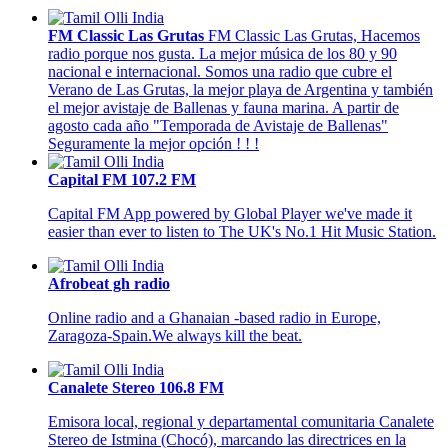
FM Classic Las Grutas
FM Classic Las Grutas, Hacemos
radio porque nos gusta. La mejor música de los 80 y 90
nacional e internacional. Somos una radio que cubre el
Verano de Las Grutas, la mejor playa de Argentina y también
el mejor avistaje de Ballenas y fauna marina. A partir de
agosto cada año "Temporada de Avistaje de Ballenas"
Seguramente la mejor opción ! ! !
Capital FM 107.2 FM
Capital FM App powered by Global Player we've made it
easier than ever to listen to The UK's No.1 Hit Music Station.
Afrobeat gh radio
Online radio and a Ghanaian -based radio in Europe,
Zaragoza-Spain.We always kill the beat.
Canalete Stereo 106.8 FM
Emisora local, regional y departamental comunitaria Canalete
Stereo de Istmina (Chocó), marcando las directrices en la