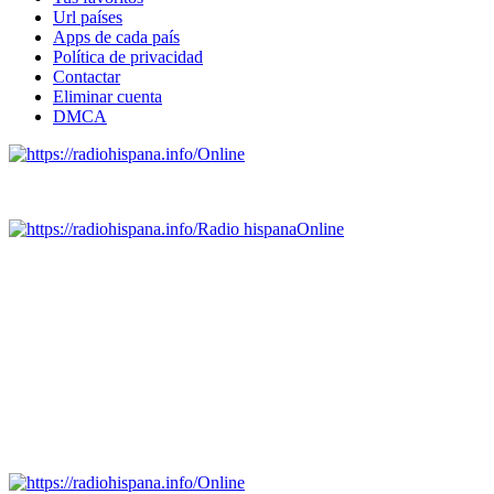
Url países
Apps de cada país
Política de privacidad
Contactar
Eliminar cuenta
DMCA
Online
Emisoras de radio por web y móvil.
Radio hispana
Online
Todas las principales estaciones de radio del mundo hispano,
portugués-brasileiro y anglosajon (ARGENTINA, BOLIVIA,
BRASIL, CHILE, COLOMBIA, COSTA RICA, CUBA,
ECUADOR, EL SALVADOR, ESPAÑA, GUATEMALA,
HAITI, HONDURAS, JAMAICA, MÉXICO, NICARAGUA,
PANAMA, PARAGUAY, PERÚ, PORTUGAL, PUERTO RICO,
REINO UNIDO, DOMINICANA, TRINIDAD AND TOBAGO,
URUGUAY y VENEZUELA). Haga clic en el logo de las
estaciones de radio para oirlas. (Estamos trabajando incorporando
más estaciones diariamente).
Online