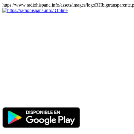
https://www.radiohispana.info/assets/images/logoRHbigtransparente.
Online
https://radiohispana.info
Tiene 15.505 emisoras de radio por web y móvil, para que los
puedas disfrutar, entretenimiento, información y música de todos los
géneros. Países: ARGENTINA, BOLIVIA, BRASIL, CHILE,
COLOMBIA, COSTA RICA, CUBA, ECUADOR, EL
SALVADOR, ESPAÑA, EE.UU, GUATEMALA, HAITI,
HONDURAS, JAMAICA, MARRUECOS, MÉXICO,
NICARAGUA, PANAMA, PARAGUAY, PERÚ, PORTUGAL,
PUERTO RICO, REINO UNIDO, RUMANIA, DOMINICANA,
TRINIDAD AND TOBAGO, URUGUAY y VENEZUELA.
Haga clic en el logo de las estaciones de radio para oirlas, además
los puedes disfrutar también en el celular/móvil Android, en el
Google Play Store, tiene función de grabación, podrás grabar y
crearte playlists gratis. Descargas: