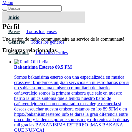
Menu
Inicio
Pérfil
Paises
Todos los paises
Une station de radio communautaire au service de la communauté.
Géneros
Todos los géneros
Emisoras relacionadas
Estaciones
Todos los pérfiles
Bakanisima Estereo 89.5 FM
Somos bakanisima estereo con una especializada en musica
crossover brindamos un gran servicios en nuestro barios por si
no sabias somos una emisora comunitaria del barrio
cañaveralejo somos la primera emisora que sale en nuestro
barrio la unica sintonia que a tenido nuestro bario de
cañaveralejo en el somos una radio mas alegre recuerda si
deseas escuchar nuestra emisora estamos en los 89.5FM o en
https://bakanisimaestereo.info te daras la gran diferencia entre
una radio y la demas porque somos muy diferentes a la demas
mil gracias BAKANISIMA ESTEREO ¡MAS BAKANA
QUE NUNCA!