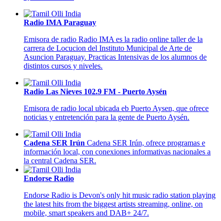
Radio IMA Paraguay
Emisora de radio Radio IMA es la radio online taller de la
carrera de Locucion del Instituto Municipal de Arte de
Asuncion Paraguay. Practicas Intensivas de los alumnos de
distintos cursos y niveles.
Radio Las Nieves 102.9 FM - Puerto Aysén
Emisora de radio local ubicada eb Puerto Aysen, que ofrece
n
oticias y entretención para la gente de Puerto Aysén.
Cadena SER Irún
Cadena SER Irún, ofrece programas e
información local, con conexiones informativas nacionales a
la central Cadena SER.
Endorse Radio
Endorse Radio is Devon's only hit music radio station playing
the latest hits from the biggest artists streaming, online, on
mobile, smart speakers and DAB+ 24/7.