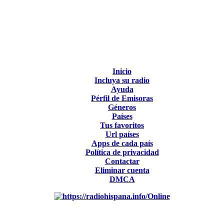
Inicio
Incluya su radio
Ayuda
Pérfil de Emisoras
Géneros
Países
Tus favoritos
Url países
Apps de cada país
Política de privacidad
Contactar
Eliminar cuenta
DMCA
Online
Emisoras de radio por web y móvil.