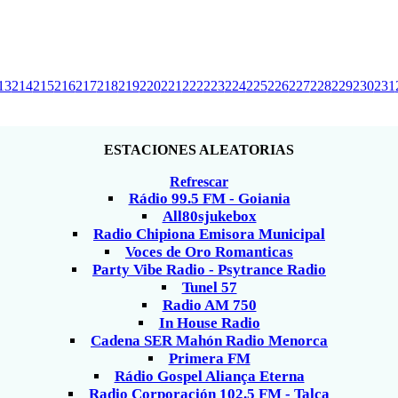
13
214
215
216
217
218
219
220
221
222
223
224
225
226
227
228
229
230
231
ESTACIONES ALEATORIAS
Refrescar
Rádio 99.5 FM - Goiania
All80sjukebox
Radio Chipiona Emisora Municipal
Voces de Oro Romanticas
Party Vibe Radio - Psytrance Radio
Tunel 57
Radio AM 750
In House Radio
Cadena SER Mahón Radio Menorca
Primera FM
Rádio Gospel Aliança Eterna
Radio Corporación 102.5 FM - Talca