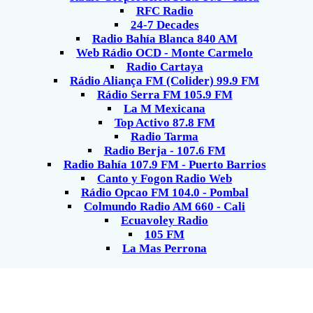
RFC Radio
24-7 Decades
Radio Bahía Blanca 840 AM
Web Rádio OCD - Monte Carmelo
Radio Cartaya
Rádio Aliança FM (Colider) 99.9 FM
Rádio Serra FM 105.9 FM
La M Mexicana
Top Activo 87.8 FM
Radio Tarma
Radio Berja - 107.6 FM
Radio Bahía 107.9 FM - Puerto Barrios
Canto y Fogon Radio Web
Rádio Opcao FM 104.0 - Pombal
Colmundo Radio AM 660 - Cali
Ecuavoley Radio
105 FM
La Mas Perrona