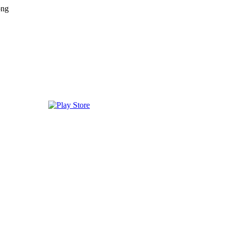
png
edas disfrutar, entretenimiento, información y música de todos lo
 EE.UU, GUATEMALA, HAITI, HONDURAS, JAMAICA, MAR
MINICANA, TRINIDAD AND TOBAGO, URUGUAY y VENEZUELA. Ha
, en el Google Play Store, tiene función de grabación, podrás grabar y c