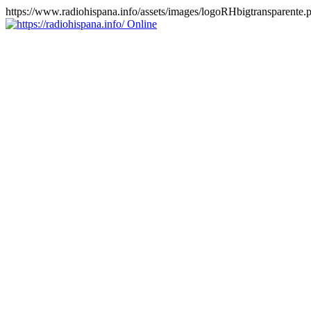
https://www.radiohispana.info/assets/images/logoRHbigtransparente.
Online
https://radiohispana.info
Tiene 15.505 emisoras de radio por web y móvil, para que los pu
COSTA RICA, CUBA, ECUADOR, EL SALVADOR, ESPAÑA,
PERÚ, PORTUGAL, PUERTO RICO, REINO UNIDO, RUMANIA, DO
oirlas, además los puedes disfrutar también en el celular/móvil Android