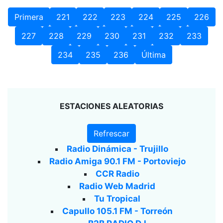
Primera
221
222
223
224
225
226
227
228
229
230
231
232
233
234
235
236
Última
ESTACIONES ALEATORIAS
Refrescar
Radio Dinámica - Trujillo
Radio Amiga 90.1 FM - Portoviejo
CCR Radio
Radio Web Madrid
Tu Tropical
Capullo 105.1 FM - Torreón