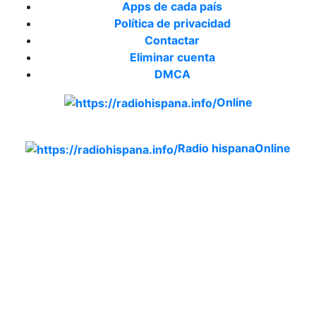
Apps de cada país
Política de privacidad
Contactar
Eliminar cuenta
DMCA
Online
Emisoras de radio por web y móvil.
Radio hispana
Online
Todas las principales estaciones de radio del mundo
hispano, portugués-brasileiro y anglosajon (ARGENTINA,
BOLIVIA, BRASIL, CHILE, COLOMBIA, COSTA RICA,
CUBA, ECUADOR, EL SALVADOR, ESPAÑA, GUATEMALA,
HAITI, HONDURAS, JAMAICA, MÉXICO, NICARAGUA,
PANAMA, PARAGUAY, PERÚ, PORTUGAL, PUERTO RICO,
REINO UNIDO, DOMINICANA, TRINIDAD AND TOBAGO,
URUGUAY y VENEZUELA). Haga clic en el logo de las
estaciones de radio para oirlas. (Estamos trabajando