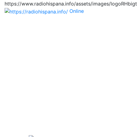
https://www.radiohispana.info/assets/images/logoRHbig
Online
https://radiohispana.i
Tiene 15.505 emisoras de radio por web y móvil, para
que los puedas disfrutar, entretenimiento, información
y música de todos los géneros. Países: ARGENTINA,
BOLIVIA, BRASIL, CHILE, COLOMBIA, COSTA RICA,
CUBA, ECUADOR, EL SALVADOR, ESPAÑA, EE.UU,
GUATEMALA, HAITI, HONDURAS, JAMAICA,
MARRUECOS, MÉXICO, NICARAGUA, PANAMA,
PARAGUAY, PERÚ, PORTUGAL, PUERTO RICO, REINO
UNIDO, RUMANIA, DOMINICANA, TRINIDAD AND
TOBAGO, URUGUAY y VENEZUELA. Haga clic en el
logo de las estaciones de radio para oirlas, además los
puedes disfrutar también en el celular/móvil Android,
en el Google Play Store, tiene función de grabación,
podrás grabar y crearte playlists gratis. Descargas: