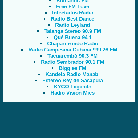
Romantic FM
Free FM Love
Infectados Radio
Radio Best Dance
Radio Leyland
Talanga Stereo 90.9 FM
Qué Buena 94.1
Chaparileando Radio
Radio Campesina Cubana 999.26 FM
Tacuarembó 90.3 FM
Radio Sembrador 90.1 FM
Biggles FM
Kandela Radio Manabi
Estereo Rey de Sacapula
KYGO Legends
Radio Visión Mies