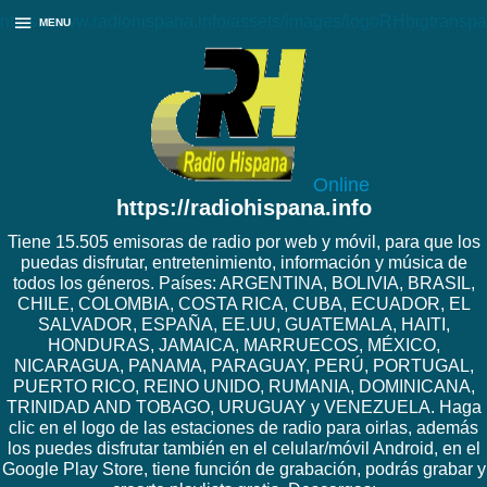
https://www.radiohispana.info/assets/images/logoRHbigtranspa
MENU
Online
https://radiohispana.info
Tiene 15.505 emisoras de radio por web y móvil, para que los
puedas disfrutar, entretenimiento, información y música de
todos los géneros. Países: ARGENTINA, BOLIVIA, BRASIL,
CHILE, COLOMBIA, COSTA RICA, CUBA, ECUADOR, EL
SALVADOR, ESPAÑA, EE.UU, GUATEMALA, HAITI,
HONDURAS, JAMAICA, MARRUECOS, MÉXICO,
NICARAGUA, PANAMA, PARAGUAY, PERÚ, PORTUGAL,
PUERTO RICO, REINO UNIDO, RUMANIA, DOMINICANA,
TRINIDAD AND TOBAGO, URUGUAY y VENEZUELA. Haga
clic en el logo de las estaciones de radio para oirlas, además
los puedes disfrutar también en el celular/móvil Android, en el
Google Play Store, tiene función de grabación, podrás grabar y