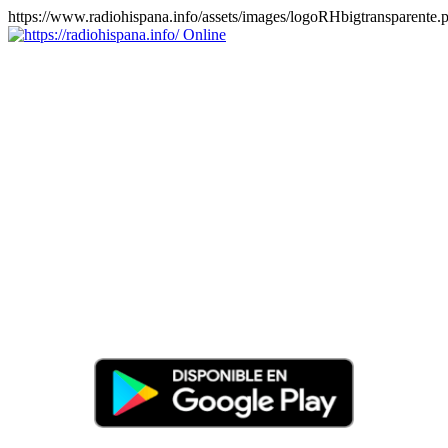
https://www.radiohispana.info/assets/images/logoRHbigtransparente.
Online
https://radiohispana.info
Tiene 15.505 emisoras de radio por web y móvil, para que los
puedas disfrutar, entretenimiento, información y música de todos los
géneros. Países: ARGENTINA, BOLIVIA, BRASIL, CHILE,
COLOMBIA, COSTA RICA, CUBA, ECUADOR, EL
SALVADOR, ESPAÑA, EE.UU, GUATEMALA, HAITI,
HONDURAS, JAMAICA, MARRUECOS, MÉXICO,
NICARAGUA, PANAMA, PARAGUAY, PERÚ, PORTUGAL,
PUERTO RICO, REINO UNIDO, RUMANIA, DOMINICANA,
TRINIDAD AND TOBAGO, URUGUAY y VENEZUELA.
Haga clic en el logo de las estaciones de radio para oirlas, además
los puedes disfrutar también en el celular/móvil Android, en el
Google Play Store, tiene función de grabación, podrás grabar y
crearte playlists gratis. Descargas: