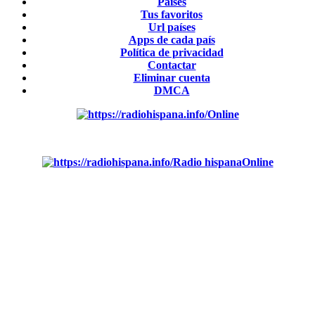
Países
Tus favoritos
Url países
Apps de cada país
Política de privacidad
Contactar
Eliminar cuenta
DMCA
Online
Emisoras de radio por web y móvil.
Radio hispana
Online
Todas las principales estaciones de radio del mundo hispano,
portugués-brasileiro y anglosajon (ARGENTINA, BOLIVIA,
BRASIL, CHILE, COLOMBIA, COSTA RICA, CUBA,
ECUADOR, EL SALVADOR, ESPAÑA, GUATEMALA,
HAITI, HONDURAS, JAMAICA, MÉXICO, NICARAGUA,
PANAMA, PARAGUAY, PERÚ, PORTUGAL, PUERTO
RICO, REINO UNIDO, DOMINICANA, TRINIDAD AND
TOBAGO, URUGUAY y VENEZUELA). Haga clic en el logo
de las estaciones de radio para oirlas. (Estamos trabajando
incorporando más estaciones diariamente).