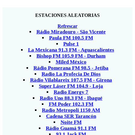
ESTACIONES ALEATORIAS
Refrescar
Rádio Miradouro - São Vicente
Paula FM 100.5 FM
Pulse 1
La Mexicana 91.3 FM - Aguascalientes
Bishop FM 105.9 FM - Durham
Miled México
Rádio Pomerana FM 98.5 - Jetiba
Radio La Profecia De Dios
Ràdio Vilablareix 107.5 FM - Girona
Super Láser FM 104.9 - Loja
Radio Energy 7
Radio Uno 88.3 FM - Ibagué
FM Poder 102.3 FM
Radio Metropoli 1150 AM
Cadena SER Tarancón
Noite FM
Rádio Guamá 91.1 FM
93.1 Jack FM