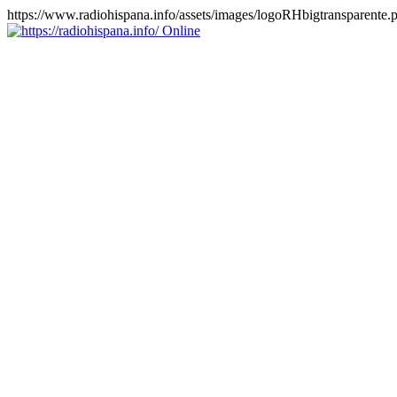
https://www.radiohispana.info/assets/images/logoRHbigtransparente.
Online
https://radiohispana.info
Tiene 15.505 emisoras de radio por web y móvil, para que los pu
COSTA RICA, CUBA, ECUADOR, EL SALVADOR, ESPAÑA,
PERÚ, PORTUGAL, PUERTO RICO, REINO UNIDO, RUMANIA, DO
oirlas, además los puedes disfrutar también en el celular/móvil Android