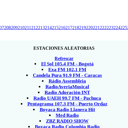
07
208
209
210
211
212
213
214
215
216
217
218
219
220
221
222
223
224
225
ESTACIONES ALEATORIAS
Refrescar
El Sol 105.4 FM - Bogotá
Exa FM 102.1 FM
Candela Pura 91.9 FM - Caracas
Rádio Assembleia
RadioAveriaMusical
Radio Adoración INT
Radio UAEH 99.7 FM - Pachuca
Pentagrama 107.3 FM - Puerto Ordaz
Boyaca Radio Llanera Hit
Med Radio
ZBZ RADIO SHOW
Boyaca Radio Colombia Radio