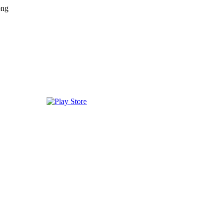
png
edas disfrutar, entretenimiento, información y música de todos lo
 EE.UU, GUATEMALA, HAITI, HONDURAS, JAMAICA, MAR
MINICANA, TRINIDAD AND TOBAGO, URUGUAY y VENEZUELA. Ha
, en el Google Play Store, tiene función de grabación, podrás grabar y c