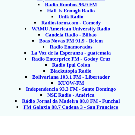
Radio Rumbos 96.9 FM
Half Is Enough Radio
Unik Radio
Radiostorm.com - Comedy
WAMU American University Radio
Candela Radio - Bilbao
Boas Novas FM 91.9 - Belem
Radio Enamorados
La Voz de la Esperanza - guatemala
Radio Enterprice FM - Godoy Cruz
Radio Ipul Colon
Blackutopia Radio
Bolivariana 103.1 FM - Libertador
KUOW-FM
Independencia 93.3 FM - Santo Domingo
NSE Radio - América
Rádio Jornal da Madeira 88.8 FM - Funchal
FM Galaxia 88.7 Cadena 3 - San Francisco