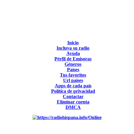
Inicio
Incluya su radio
Ayuda
Pérfil de Emisoras
Géneros
Países
Tus favoritos
Url países
Apps de cada país
Política de privacidad
Contactar
Eliminar cuenta
DMCA
Online
Emisoras de radio por web y móvil.